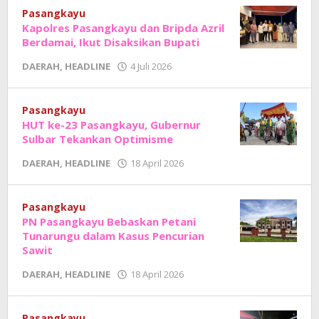
Sholat
Pasangkayu
Kapolres Pasangkayu dan Bripda Azril
Berdamai, Ikut Disaksikan Bupati
oleh
DAERAH
,
HEADLINE
4 Juli 2026
Adhe
Junaedi
Sholat
Pasangkayu
HUT ke-23 Pasangkayu, Gubernur
Sulbar Tekankan Optimisme
oleh
DAERAH
,
HEADLINE
18 April 2026
Adhe
Junaedi
Sholat
Pasangkayu
PN Pasangkayu Bebaskan Petani
Tunarungu dalam Kasus Pencurian
Sawit
oleh
DAERAH
,
HEADLINE
18 April 2026
Adhe
Junaedi
Sholat
Pasangkayu