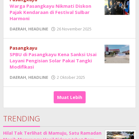
Warga Pasangkayu Nikmati Diskon
Pajak Kendaraan di Festival Sulbar
Harmoni
oleh
DAERAH
,
HEADLINE
26 November 2025
Adhe
Junaedi
Sholat
Pasangkayu
SPBU di Pasangkayu Kena Sanksi Usai
Layani Pengisian Solar Pakai Tangki
Modifikasi
oleh
DAERAH
,
HEADLINE
2 Oktober 2025
Adhe
Junaedi
Sholat
Muat Lebih
TRENDING
Hilal Tak Terlihat di Mamuju, Satu Ramadan