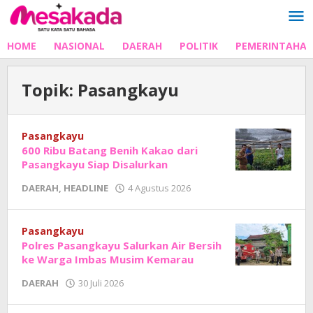
Lewati
ke
konten
HOME
NASIONAL
DAERAH
POLITIK
PEMERINTAHA
Topik:
Pasangkayu
Pasangkayu
600 Ribu Batang Benih Kakao dari
Pasangkayu Siap Disalurkan
oleh
DAERAH
,
HEADLINE
4 Agustus 2026
Adhe
Junaedi
Sholat
Pasangkayu
Polres Pasangkayu Salurkan Air Bersih
ke Warga Imbas Musim Kemarau
oleh
DAERAH
30 Juli 2026
Adhe
Junaedi