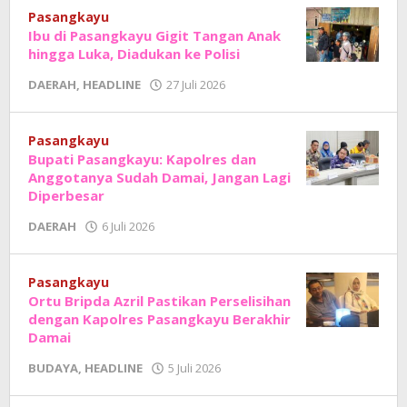
Sholat
Pasangkayu
Ibu di Pasangkayu Gigit Tangan Anak
hingga Luka, Diadukan ke Polisi
oleh
DAERAH
,
HEADLINE
27 Juli 2026
Adhe
Junaedi
Sholat
Pasangkayu
Bupati Pasangkayu: Kapolres dan
Anggotanya Sudah Damai, Jangan Lagi
Diperbesar
oleh
DAERAH
6 Juli 2026
Adhe
Junaedi
Sholat
Pasangkayu
Ortu Bripda Azril Pastikan Perselisihan
dengan Kapolres Pasangkayu Berakhir
Damai
oleh
BUDAYA
,
HEADLINE
5 Juli 2026
Adhe
Junaedi