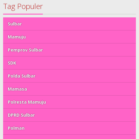
Tag Populer
Sulbar
Mamuju
Pemprov Sulbar
SDK
Polda Sulbar
Mamasa
Polresta Mamuju
DPRD Sulbar
Polman