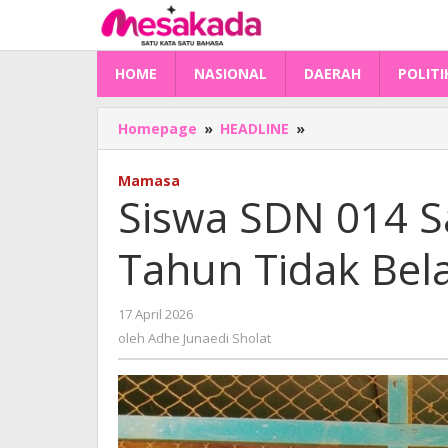
Lewati
ke
konten
HOME
NASIONAL
DAERAH
POLITI
Siswa
Homepage
»
HEADLINE
»
SDN
014
Mamasa
Saluang
Siswa SDN 014 
Mambi
Sudah
Tahun Tidak Bel
4
Tahun
Tidak
oleh
17 April 2026
Belajar
Adhe
Agama
oleh
Adhe Junaedi Sholat
Junaedi
Islam
Sholat