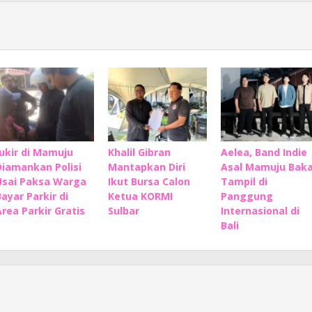
Jukir di Mamuju
Khalil Gibran
Aelea, Band Indie
Diamankan Polisi
Mantapkan Diri
Asal Mamuju Baka
Usai Paksa Warga
Ikut Bursa Calon
Tampil di
Bayar Parkir di
Ketua KORMI
Panggung
Area Parkir Gratis
Sulbar
Internasional di
Bali