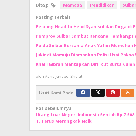
Ditag
Mamasa
Pendidikan
Sulba
Posting Terkait
Peluang Head to Head Syamsul dan Dirga di 
Pemprov Sulbar Sambut Rencana Tambang Pas
Polda Sulbar Bersama Anak Yatim Memohon
Jukir di Mamuju Diamankan Polisi Usai Paksa 
Khalil Gibran Mantapkan Diri Ikut Bursa Calo
oleh
Adhe Junaedi Sholat
Ikuti Kami Pada
Navigasi
Pos sebelumnya
Utang Luar Negeri Indonesia Sentuh Rp 7.508
pos
T, Terus Merangkak Naik