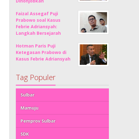
Dinonjobkan
Faizal Assegaf Puji
Prabowo soal Kasus
Febrie Adriansyah:
Langkah Bersejarah
Hotman Paris Puji
Ketegasan Prabowo di
Kasus Febrie Adriansyah
Tag Populer
Sulbar
Mamuju
Pemprov Sulbar
SDK