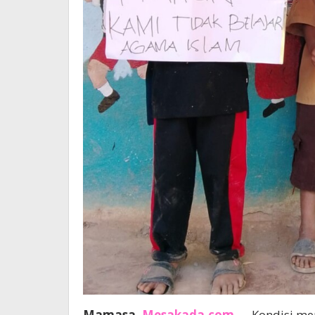
Mamasa,
Mesakada.com
— Kondisi mem