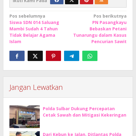
Ikuti Kami Pada
Navigasi
Pos sebelumnya
Pos berikutnya
Siswa SDN 014 Saluang
PN Pasangkayu
pos
Mambi Sudah 4 Tahun
Bebaskan Petani
Tidak Belajar Agama
Tunarungu dalam Kasus
Islam
Pencurian Sawit
Jangan Lewatkan
Polda Sulbar Dukung Percepatan
Cetak Sawah dan Mitigasi Kekeringan
Dari Kebun ke Jalan, Ditlantas Polda