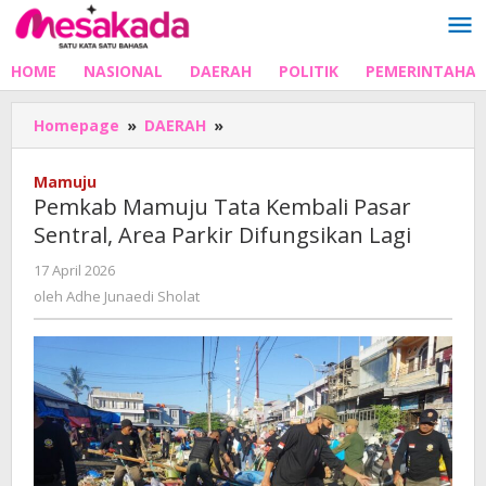
Lewati
ke
konten
HOME
NASIONAL
DAERAH
POLITIK
PEMERINTAHA
Pemkab
Homepage
»
DAERAH
»
Mamuju
Tata
Mamuju
Kembali
Pemkab Mamuju Tata Kembali Pasar
Pasar
Sentral, Area Parkir Difungsikan Lagi
Sentral,
Area
oleh
17 April 2026
Parkir
Adhe
oleh
Adhe Junaedi Sholat
Difungsikan
Junaedi
Lagi
Sholat