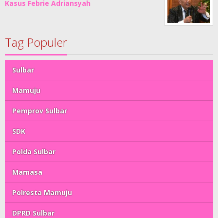
Kasus Febrie Adriansyah
Tag Populer
Sulbar
Mamuju
Pemprov Sulbar
SDK
Polda Sulbar
Mamasa
Polresta Mamuju
DPRD Sulbar