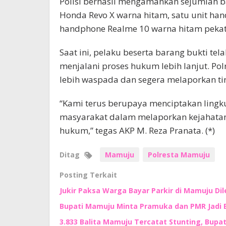
Polisi berhasil mengamankan sejumlah ba
Honda Revo X warna hitam, satu unit hand
handphone Realme 10 warna hitam pekat
Saat ini, pelaku beserta barang bukti t
menjalani proses hukum lebih lanjut. 
lebih waspada dan segera melaporkan tin
“Kami terus berupaya menciptakan lingk
masyarakat dalam melaporkan kejahata
hukum,” tegas AKP M. Reza Pranata. (*)
Ditag
Mamuju
Polresta Mamuju
Posting Terkait
Jukir Paksa Warga Bayar Parkir di Mamuju Di
Bupati Mamuju Minta Pramuka dan PMR Jadi 
3.833 Balita Mamuju Tercatat Stunting, Bupa