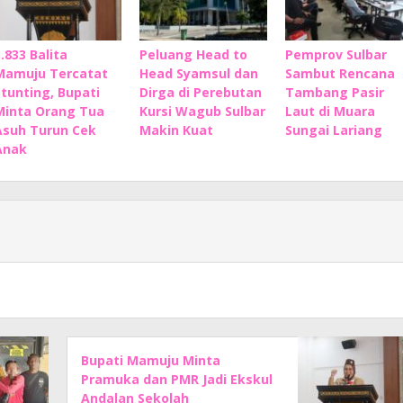
3.833 Balita
Peluang Head to
Pemprov Sulbar
Mamuju Tercatat
Head Syamsul dan
Sambut Rencana
Stunting, Bupati
Dirga di Perebutan
Tambang Pasir
Minta Orang Tua
Kursi Wagub Sulbar
Laut di Muara
Asuh Turun Cek
Makin Kuat
Sungai Lariang
Anak
Bupati Mamuju Minta
Pramuka dan PMR Jadi Ekskul
Andalan Sekolah