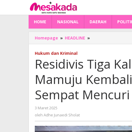
Lewati
ke
konten
HOME
NASIONAL
DAERAH
POLITI
Residivis
Homepage
»
HEADLINE
»
Tiga
Kali
Hukum dan Kriminal
Masuk
Residivis Tiga Ka
Penjara
di
Mamuju Kembali 
Mamuju
Kembali
Ditangkap
Sempat Mencuri 
Polisi,
Sempat
Mencuri
oleh
3 Maret 2025
di
Adhe
oleh
Adhe Junaedi Sholat
Masjid
Junaedi
Sholat