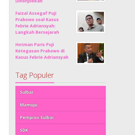
Dinonjobkan
Faizal Assegaf Puji
Prabowo soal Kasus
Febrie Adriansyah:
Langkah Bersejarah
Hotman Paris Puji
Ketegasan Prabowo di
Kasus Febrie Adriansyah
Tag Populer
Sulbar
Mamuju
Pemprov Sulbar
SDK