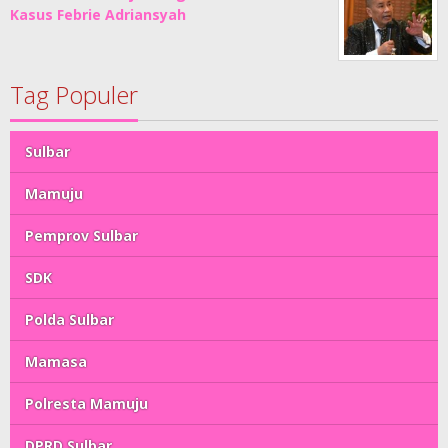
Kasus Febrie Adriansyah
Tag Populer
Sulbar
Mamuju
Pemprov Sulbar
SDK
Polda Sulbar
Mamasa
Polresta Mamuju
DPRD Sulbar