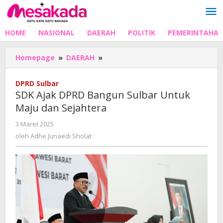
Lewati
ke
konten
HOME
NASIONAL
DAERAH
POLITIK
PEMERINTAHA
SDK
Homepage
»
DAERAH
»
Ajak
DPRD
DPRD Sulbar
Bangun
SDK Ajak DPRD Bangun Sulbar Untuk
Sulbar
Maju dan Sejahtera
Untuk
Maju
oleh
3 Maret 2025
dan
Adhe
oleh
Adhe Junaedi Sholat
Sejahtera
Junaedi
Sholat