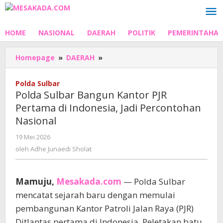
Lewati
ke
konten
HOME
NASIONAL
DAERAH
POLITIK
PEMERINTAHA
Polda
Homepage
»
DAERAH
»
Sulbar
Bangun
Polda Sulbar
Kantor
Polda Sulbar Bangun Kantor PJR
PJR
Pertama di Indonesia, Jadi Percontohan
Pertama
Nasional
di
Indonesia,
oleh
19 Mei 2026
Jadi
Adhe
oleh
Adhe Junaedi Sholat
Percontohan
Junaedi
Nasional
Sholat
Mamuju,
Mesakada.com
— Polda Sulbar
mencatat sejarah baru dengan memulai
pembangunan Kantor Patroli Jalan Raya (PJR)
Ditlantas pertama di Indonesia. Peletakan batu