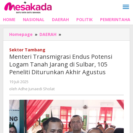
Lewati
ke
konten
HOME
NASIONAL
DAERAH
POLITIK
PEMERINTAHA
Menteri
Homepage
»
DAERAH
»
Transmigrasi
Endus
Sektor Tambang
Potensi
Menteri Transmigrasi Endus Potensi
Logam
Logam Tanah Jarang di Sulbar, 105
Tanah
Peneliti Diturunkan Akhir Agustus
Jarang
di
oleh
19 Juli 2025
Sulbar,
Adhe
oleh
Adhe Junaedi Sholat
105
Junaedi
Peneliti
Sholat
Diturunkan
Akhir
Agustus