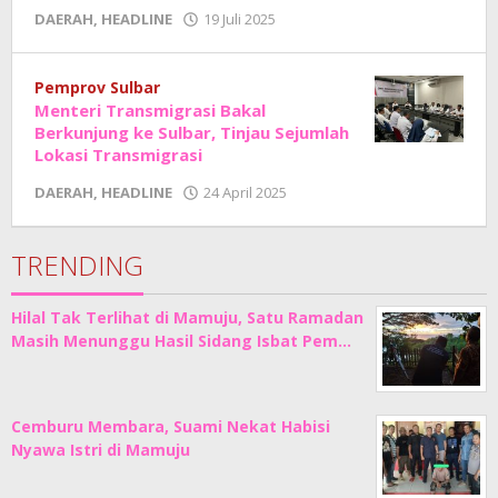
oleh
DAERAH
,
HEADLINE
19 Juli 2025
Adhe
Junaedi
Sholat
Pemprov Sulbar
Menteri Transmigrasi Bakal
Berkunjung ke Sulbar, Tinjau Sejumlah
Lokasi Transmigrasi
oleh
DAERAH
,
HEADLINE
24 April 2025
Adhe
Junaedi
Sholat
TRENDING
Hilal Tak Terlihat di Mamuju, Satu Ramadan
Masih Menunggu Hasil Sidang Isbat Pem…
Cemburu Membara, Suami Nekat Habisi
Nyawa Istri di Mamuju