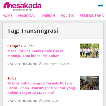
Lewati
ke
konten
HOME
NASIONAL
DAERAH
POLITIK
PEMERINTAHA
Tag:
Transmigrasi
Pemprov Sulbar
Mess Patriot bakal Dibangun di
Mamuju, Dua lokasi disiapkan
oleh
DAERAH
,
HEADLINE
20 November 2025
Adhe
Junaedi
Sholat
Sulbar
Ekspor Kakao hingga Ternak: Potensi
Besar Lahan Transmigrasi Sulbar yang
Belum Tergarap Maksimal
oleh
DAERAH
,
HEADLINE
20 Juli 2025
Adhe