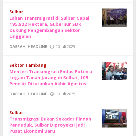
Junaedi
Sholat
Sulbar
Lahan Transmigrasi di Sulbar Capai
195.822 Hektare, Gubernur SDK
Dukung Pengembangan Sektor
Unggulan
oleh
DAERAH
,
HEADLINE
20 Juli 2025
Adhe
Junaedi
Sholat
Sektor Tambang
Menteri Transmigrasi Endus Potensi
Logam Tanah Jarang di Sulbar, 105
Peneliti Diturunkan Akhir Agustus
oleh
DAERAH
,
HEADLINE
19 Juli 2025
Adhe
Junaedi
Sholat
Sulbar
Transmigrasi Bukan Sekadar Pindah
Penduduk, Sulbar Diproyeksi Jadi
Pusat Ekonomi Baru