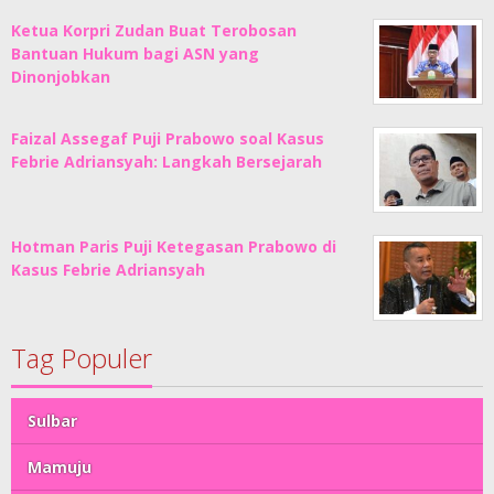
Ketua Korpri Zudan Buat Terobosan
Bantuan Hukum bagi ASN yang
Dinonjobkan
Faizal Assegaf Puji Prabowo soal Kasus
Febrie Adriansyah: Langkah Bersejarah
Hotman Paris Puji Ketegasan Prabowo di
Kasus Febrie Adriansyah
Tag Populer
Sulbar
Mamuju