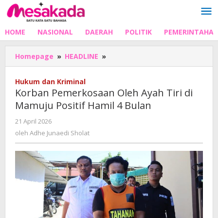
Lewati
ke
konten
HOME
NASIONAL
DAERAH
POLITIK
PEMERINTAHA
Korban
Homepage
»
HEADLINE
»
Pemerkosaan
Oleh
Hukum dan Kriminal
Ayah
Korban Pemerkosaan Oleh Ayah Tiri di
Tiri
Mamuju Positif Hamil 4 Bulan
di
Mamuju
oleh
21 April 2026
Positif
Adhe
oleh
Adhe Junaedi Sholat
Hamil
Junaedi
4
Sholat
Bulan