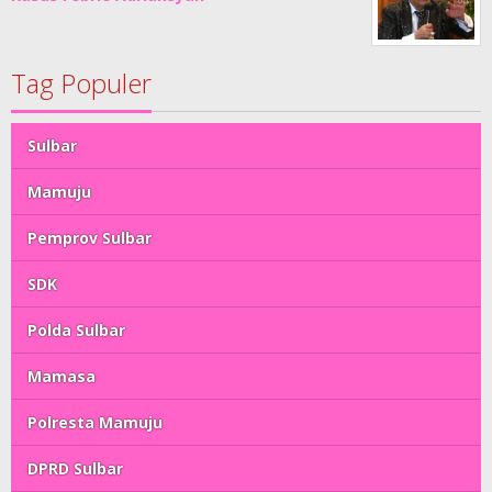
Tag Populer
Sulbar
Mamuju
Pemprov Sulbar
SDK
Polda Sulbar
Mamasa
Polresta Mamuju
DPRD Sulbar