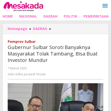
Lewati
ke
konten
HOME
NASIONAL
DAERAH
POLITIK
PEMERINTAHA
Gubernur
Homepage
»
DAERAH
»
Sulbar
Soroti
Pemprov Sulbar
Banyaknya
Gubernur Sulbar Soroti Banyaknya
Masyarakat
Masyarakat Tolak Tambang, Bisa Buat
Tolak
Investor Mundur
Tambang,
Bisa
oleh
7 Maret 2025
Buat
Adhe
oleh
Adhe Junaedi Sholat
Investor
Junaedi
Mundur
Sholat