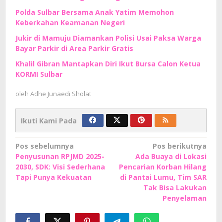
Polda Sulbar Bersama Anak Yatim Memohon
Keberkahan Keamanan Negeri
Jukir di Mamuju Diamankan Polisi Usai Paksa Warga
Bayar Parkir di Area Parkir Gratis
Khalil Gibran Mantapkan Diri Ikut Bursa Calon Ketua
KORMI Sulbar
oleh
Adhe Junaedi Sholat
Ikuti Kami Pada
Navigasi
Pos sebelumnya
Pos berikutnya
Penyusunan RPJMD 2025-
Ada Buaya di Lokasi
pos
2030, SDK: Visi Sederhana
Pencarian Korban Hilang
Tapi Punya Kekuatan
di Pantai Lumu, Tim SAR
Tak Bisa Lakukan
Penyelaman