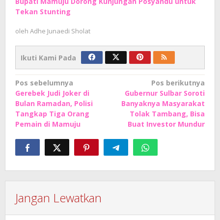
Bupati Mamuju Dorong Kunjungan Posyandu untuk
Tekan Stunting
oleh
Adhe Junaedi Sholat
Ikuti Kami Pada
Navigasi
Pos sebelumnya
Pos berikutnya
Gerebek Judi Joker di
Gubernur Sulbar Soroti
pos
Bulan Ramadan, Polisi
Banyaknya Masyarakat
Tangkap Tiga Orang
Tolak Tambang, Bisa
Pemain di Mamuju
Buat Investor Mundur
Jangan Lewatkan