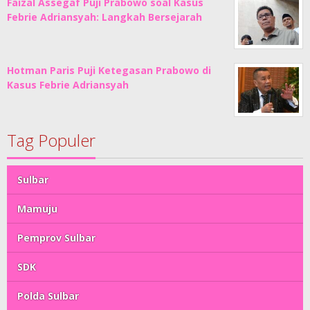
Faizal Assegaf Puji Prabowo soal Kasus
Febrie Adriansyah: Langkah Bersejarah
Hotman Paris Puji Ketegasan Prabowo di
Kasus Febrie Adriansyah
Tag Populer
Sulbar
Mamuju
Pemprov Sulbar
SDK
Polda Sulbar