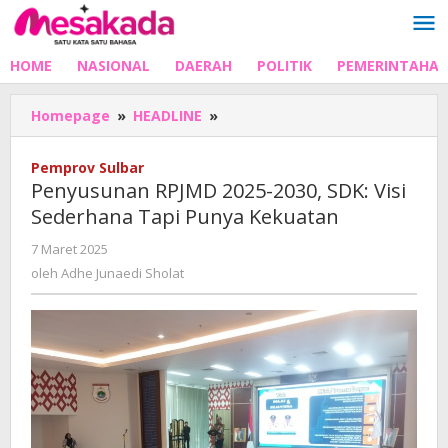
Lewati
ke
konten
HOME
NASIONAL
DAERAH
POLITIK
PEMERINTAHA
Penyusunan
Homepage
»
HEADLINE
»
RPJMD
2025-
Pemprov Sulbar
2030,
Penyusunan RPJMD 2025-2030, SDK: Visi
SDK:
Sederhana Tapi Punya Kekuatan
Visi
Sederhana
oleh
7 Maret 2025
Tapi
Adhe
oleh
Adhe Junaedi Sholat
Punya
Junaedi
Kekuatan
Sholat