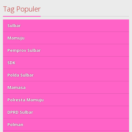
Tag Populer
Sulbar
Mamuju
Pemprov Sulbar
SDK
Polda Sulbar
Mamasa
Polresta Mamuju
DPRD Sulbar
Polman