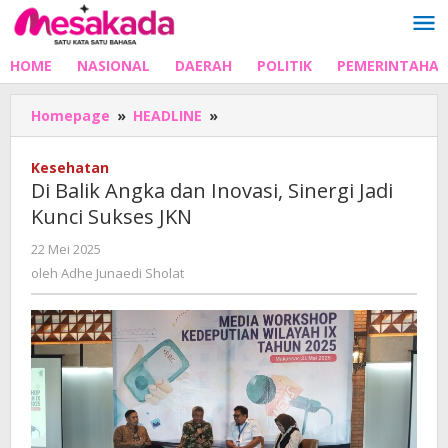
Lewati
ke
konten
HOME
NASIONAL
DAERAH
POLITIK
PEMERINTAHA
Di
Homepage
»
HEADLINE
»
Balik
Angka
Kesehatan
dan
Di Balik Angka dan Inovasi, Sinergi Jadi
Inovasi,
Kunci Sukses JKN
Sinergi
Jadi
oleh
22 Mei 2025
Kunci
Adhe
oleh
Adhe Junaedi Sholat
Sukses
Junaedi
JKN
Sholat