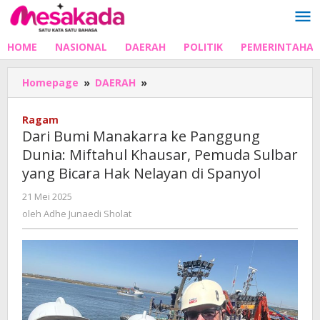
Lewati
ke
konten
HOME
NASIONAL
DAERAH
POLITIK
PEMERINTAHA
Dari
Homepage
»
DAERAH
»
Bumi
Manakarra
Ragam
ke
Dari Bumi Manakarra ke Panggung
Panggung
Dunia: Miftahul Khausar, Pemuda Sulbar
Dunia:
yang Bicara Hak Nelayan di Spanyol
Miftahul
Khausar,
oleh
21 Mei 2025
Pemuda
Adhe
oleh
Adhe Junaedi Sholat
Sulbar
Junaedi
yang
Sholat
Bicara
Hak
Nelayan
di
Spanyol