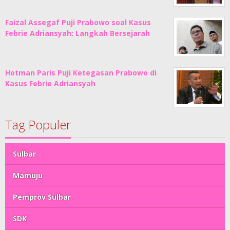
Faizal Assegaf Puji Prabowo soal Kasus
Febrie Adriansyah: Langkah Bersejarah
Hotman Paris Puji Ketegasan Prabowo di
Kasus Febrie Adriansyah
Tag Populer
Sulbar
Mamuju
Pemprov Sulbar
SDK