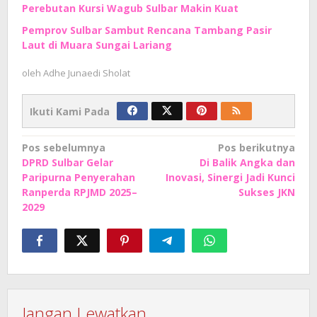
Perebutan Kursi Wagub Sulbar Makin Kuat
Pemprov Sulbar Sambut Rencana Tambang Pasir
Laut di Muara Sungai Lariang
oleh
Adhe Junaedi Sholat
Ikuti Kami Pada
Navigasi
Pos sebelumnya
Pos berikutnya
DPRD Sulbar Gelar
Di Balik Angka dan
pos
Paripurna Penyerahan
Inovasi, Sinergi Jadi Kunci
Ranperda RPJMD 2025–
Sukses JKN
2029
Jangan Lewatkan