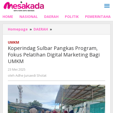
Lewati
ke
konten
HOME
NASIONAL
DAERAH
POLITIK
PEMERINTAHA
Koperindag
Homepage
»
DAERAH
»
Sulbar
Pangkas
UMKM
Program,
Koperindag Sulbar Pangkas Program,
Fokus
Fokus Pelatihan Digital Marketing Bagi
Pelatihan
UMKM
Digital
Marketing
oleh
23 Mei 2025
Bagi
Adhe
oleh
Adhe Junaedi Sholat
UMKM
Junaedi
Sholat