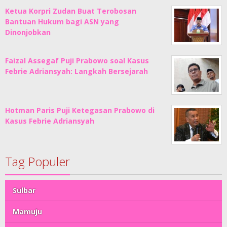
Ketua Korpri Zudan Buat Terobosan
Bantuan Hukum bagi ASN yang
Dinonjobkan
Faizal Assegaf Puji Prabowo soal Kasus
Febrie Adriansyah: Langkah Bersejarah
Hotman Paris Puji Ketegasan Prabowo di
Kasus Febrie Adriansyah
Tag Populer
Sulbar
Mamuju