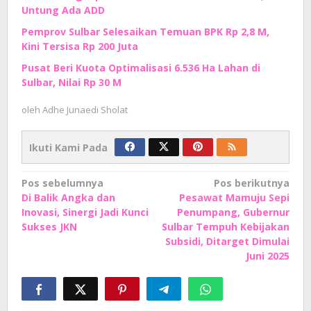
Untung Ada ADD
Pemprov Sulbar Selesaikan Temuan BPK Rp 2,8 M,
Kini Tersisa Rp 200 Juta
Pusat Beri Kuota Optimalisasi 6.536 Ha Lahan di
Sulbar, Nilai Rp 30 M
oleh
Adhe Junaedi Sholat
Ikuti Kami Pada
Navigasi
Pos sebelumnya
Pos berikutnya
Di Balik Angka dan
Pesawat Mamuju Sepi
pos
Inovasi, Sinergi Jadi Kunci
Penumpang, Gubernur
Sukses JKN
Sulbar Tempuh Kebijakan
Subsidi, Ditarget Dimulai
Juni 2025