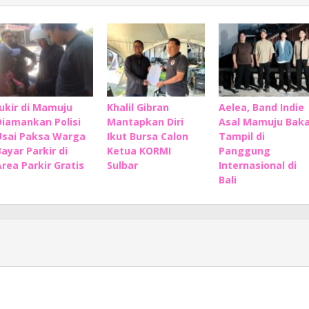
Jukir di Mamuju
Khalil Gibran
Aelea, Band Indie
Diamankan Polisi
Mantapkan Diri
Asal Mamuju Baka
Usai Paksa Warga
Ikut Bursa Calon
Tampil di
Bayar Parkir di
Ketua KORMI
Panggung
Area Parkir Gratis
Sulbar
Internasional di
Bali