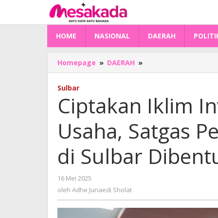
Lewati
ke
konten
HOME
NASIONAL
DAERAH
POLITI
Ciptakan
Homepage
»
DAERAH
»
Iklim
Investasi
Sulbar
dan
Ciptakan Iklim I
Dunia
Usaha,
Usaha, Satgas 
Satgas
Penanganan
Premanisme
di Sulbar Dibent
di
Sulbar
Dibentuk
oleh
16 Mei 2025
Adhe
oleh
Adhe Junaedi Sholat
Junaedi
Sholat