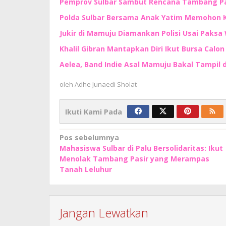
Pemprov Sulbar Sambut Rencana Tambang Pas
Polda Sulbar Bersama Anak Yatim Memohon
Jukir di Mamuju Diamankan Polisi Usai Paksa 
Khalil Gibran Mantapkan Diri Ikut Bursa Calo
Aelea, Band Indie Asal Mamuju Bakal Tampil d
oleh
Adhe Junaedi Sholat
Ikuti Kami Pada
Navigasi
Pos sebelumnya
Mahasiswa Sulbar di Palu Bersolidaritas: Ikut
pos
Menolak Tambang Pasir yang Merampas
Tanah Leluhur
Jangan Lewatkan