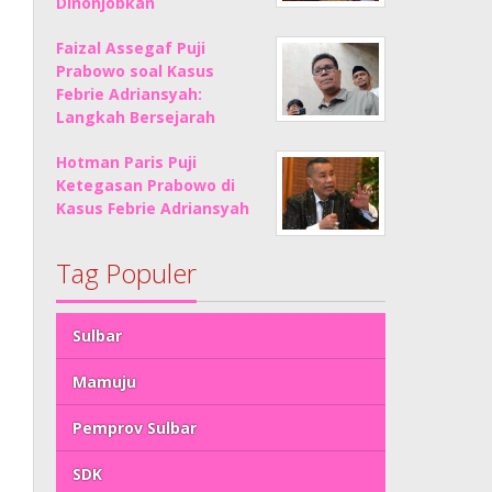
Dinonjobkan
Faizal Assegaf Puji
Prabowo soal Kasus
Febrie Adriansyah:
Langkah Bersejarah
Hotman Paris Puji
Ketegasan Prabowo di
Kasus Febrie Adriansyah
Tag Populer
Sulbar
Mamuju
Pemprov Sulbar
SDK