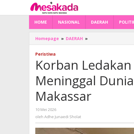
Lewati
ke
konten
HOME
NASIONAL
DAERAH
POLITI
Korban
Homepage
»
DAERAH
»
Ledakan
Kamar
Peristiwa
Kos
Korban Ledakan
di
Mamuju
Meninggal Dunia 
Meninggal
Dunia
Saat
Makassar
Dirujuk
ke
Makassar
oleh
10 Mei 2026
Adhe
oleh
Adhe Junaedi Sholat
Junaedi
Sholat