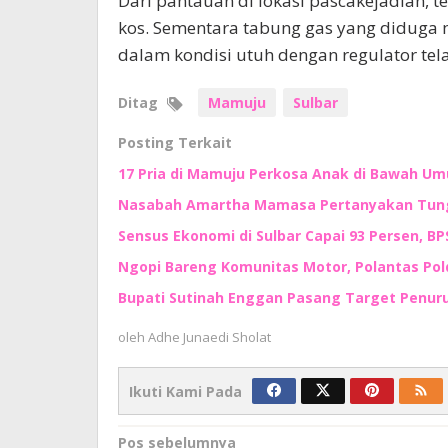
Dari pantauan di lokasi pascakejadian, t
kos. Sementara tabung gas yang diduga
dalam kondisi utuh dengan regulator telah
Ditag
Mamuju
Sulbar
Posting Terkait
17 Pria di Mamuju Perkosa Anak di Bawah Um
Nasabah Amartha Mamasa Pertanyakan Tungg
Sensus Ekonomi di Sulbar Capai 93 Persen, BP
Ngopi Bareng Komunitas Motor, Polantas Po
Bupati Sutinah Enggan Pasang Target Penur
oleh
Adhe Junaedi Sholat
Ikuti Kami Pada
Navigasi
Pos sebelumnya