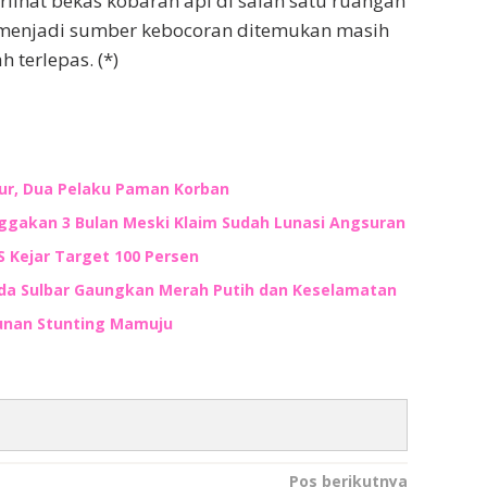
erlihat bekas kobaran api di salah satu ruangan
 menjadi sumber kebocoran ditemukan masih
 terlepas. (*)
ur, Dua Pelaku Paman Korban
akan 3 Bulan Meski Klaim Sudah Lunasi Angsuran
S Kejar Target 100 Persen
lda Sulbar Gaungkan Merah Putih dan Keselamatan
unan Stunting Mamuju
Pos berikutnya