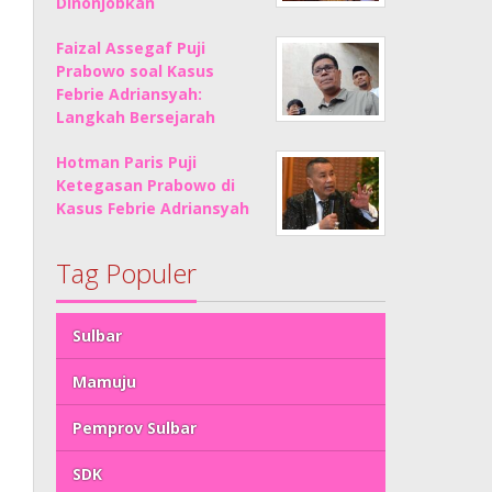
Dinonjobkan
Faizal Assegaf Puji
Prabowo soal Kasus
Febrie Adriansyah:
Langkah Bersejarah
Hotman Paris Puji
Ketegasan Prabowo di
Kasus Febrie Adriansyah
Tag Populer
Sulbar
Mamuju
Pemprov Sulbar
SDK