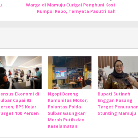
u
Warga di Mamuju Curigai Penghuni Kost
Kumpul Kebo, Ternyata Pasutri Sah
Sensus Ekonomi di
Ngopi Bareng
Bupati Sutinah
Sulbar Capai 93
Komunitas Motor,
Enggan Pasang
Persen, BPS Kejar
Polantas Polda
Target Penuruna
Target 100 Persen
Sulbar Gaungkan
Stunting Mamuju
Merah Putih dan
Keselamatan