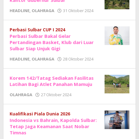
Kantor Gubernur Sulbar
oleh
HEADLINE
,
OLAHRAGA
31 Oktober 2024
Adhe
Junaedi
Sholat
Perbasi Sulbar CUP I 2024
Perbasi Sulbar Bakal Gelar
Pertandingan Basket, Klub dari Luar
Sulbar Siap Unjuk Gigi
oleh
HEADLINE
,
OLAHRAGA
28 Oktober 2024
Adhe
Junaedi
Sholat
Korem 142/Tatag Sediakan Fasilitas
Latihan Bagi Atlet Panahan Mamuju
oleh
OLAHRAGA
27 Oktober 2024
Adhe
Junaedi
Sholat
Kualifikasi Piala Dunia 2026
Indonesia vs Bahrain, Kapolda Sulbar:
Tetap Jaga Keamanan Saat Nobar
Timnas