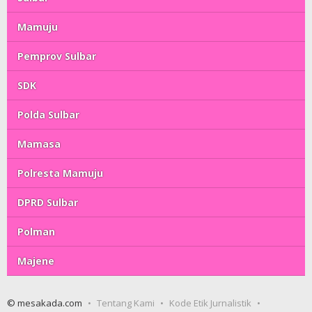
Mamuju
Pemprov Sulbar
SDK
Polda Sulbar
Mamasa
Polresta Mamuju
DPRD Sulbar
Polman
Majene
© mesakada.com
Tentang Kami
Kode Etik Jurnalistik