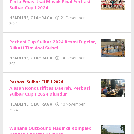
Tinta Emas Usai Masuk Final Perbasi
Sulbar Cup I 2024
HEADLINE
,
OLAHRAGA
21 Desember
oleh
2024
Adhe
Junaedi
Sholat
Perbasi Cup Sulbar 2024 Resmi Digelar,
Diikuti Tim Asal Sulsel
HEADLINE
,
OLAHRAGA
14 Desember
oleh
2024
Adhe
Junaedi
Sholat
Perbasi Sulbar CUP I 2024
Alasan Kondusifitas Daerah, Perbasi
Sulbar Cup I 2024 Diundur
HEADLINE
,
OLAHRAGA
10 November
oleh
2024
Adhe
Junaedi
Sholat
Wahana Outbound Hadir di Komplek