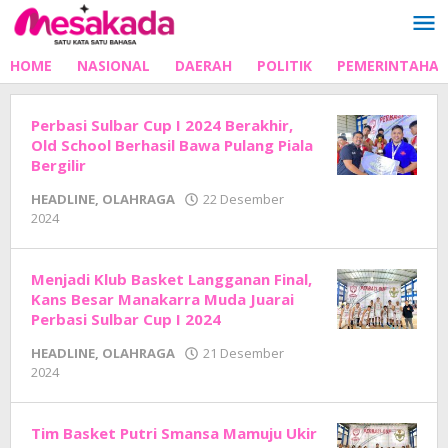
Lewati
ke
konten
HOME
NASIONAL
DAERAH
POLITIK
PEMERINTAHA
Perbasi Sulbar Cup I 2024 Berakhir,
Old School Berhasil Bawa Pulang Piala
Bergilir
HEADLINE
,
OLAHRAGA
22 Desember
oleh
2024
Adhe
Junaedi
Sholat
Menjadi Klub Basket Langganan Final,
Kans Besar Manakarra Muda Juarai
Perbasi Sulbar Cup I 2024
HEADLINE
,
OLAHRAGA
21 Desember
oleh
2024
Adhe
Junaedi
Sholat
Tim Basket Putri Smansa Mamuju Ukir