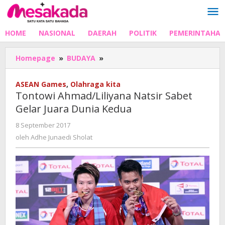
Lewati
ke
konten
HOME
NASIONAL
DAERAH
POLITIK
PEMERINTAHA
Tontowi
Homepage
»
BUDAYA
»
Ahmad/Liliyana
Natsir
ASEAN Games
,
Olahraga kita
Sabet
Tontowi Ahmad/Liliyana Natsir Sabet
Gelar
Gelar Juara Dunia Kedua
Juara
Dunia
oleh
8 September 2017
Kedua
Adhe
oleh
Adhe Junaedi Sholat
Junaedi
Sholat