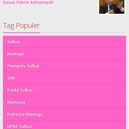
Kasus Febrie Adriansyah
Tag Populer
Sulbar
Mamuju
Pemprov Sulbar
SDK
Polda Sulbar
Mamasa
Polresta Mamuju
DPRD Sulbar