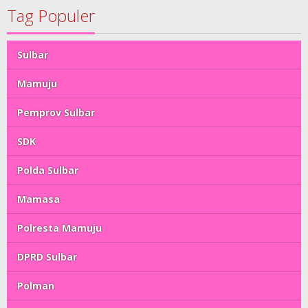
Tag Populer
Sulbar
Mamuju
Pemprov Sulbar
SDK
Polda Sulbar
Mamasa
Polresta Mamuju
DPRD Sulbar
Polman