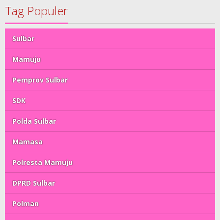
Tag Populer
Sulbar
Mamuju
Pemprov Sulbar
SDK
Polda Sulbar
Mamasa
Polresta Mamuju
DPRD Sulbar
Polman