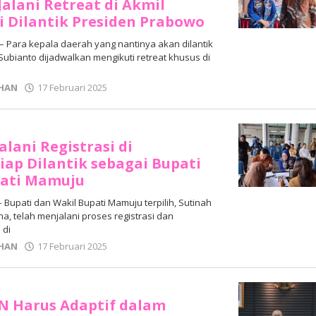
Jalani Retreat di Akmil
 Dilantik Presiden Prabowo
 Para kepala daerah yang nantinya akan dilantik
ubianto dijadwalkan mengikuti retreat khusus di
oleh
HAN
17 Februari 2025
Adhe
Junaedi
Sholat
alani Registrasi di
iap Dilantik sebagai Bupati
pati Mamuju
 Bupati dan Wakil Bupati Mamuju terpilih, Sutinah
a, telah menjalani proses registrasi dan
 di
oleh
HAN
17 Februari 2025
Adhe
Junaedi
Sholat
SN Harus Adaptif dalam