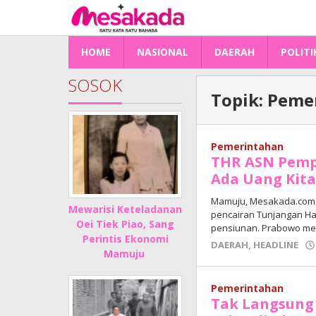
Lewati
ke
konten
HOME
NASIONAL
DAERAH
POLITI
SOSOK
Topik:
Peme
Pemerintahan
THR ASN Pempr
Ada Uang Kita
Mamuju, Mesakada.com
Mewarisi Keteladanan
pencairan Tunjangan Hari
Oei Tiek Piao, Sang
pensiunan. Prabowo m
Perintis Ekonomi
DAERAH
,
HEADLINE
Mamuju
Pemerintahan
Tak Langsung 