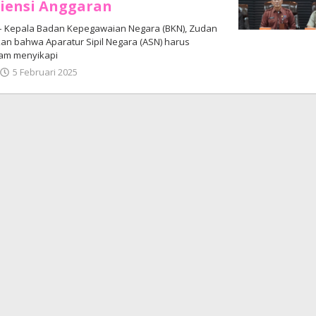
siensi Anggaran
– Kepala Badan Kepegawaian Negara (BKN), Zudan
kan bahwa Aparatur Sipil Negara (ASN) harus
am menyikapi
oleh
5 Februari 2025
Adhe
Junaedi
Sholat