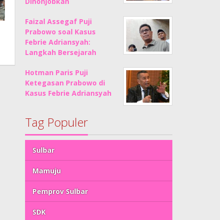
Dinonjobkan
Faizal Assegaf Puji
Prabowo soal Kasus
Febrie Adriansyah:
Langkah Bersejarah
Hotman Paris Puji
Ketegasan Prabowo di
Kasus Febrie Adriansyah
Tag Populer
Sulbar
Mamuju
Pemprov Sulbar
SDK