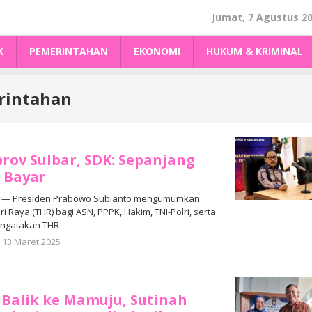
Jumat, 7 Agustus 2
K
PEMERINTAHAN
EKONOMI
HUKUM & KRIMINAL
rintahan
ov Sulbar, SDK: Sepanjang
 Bayar
 — Presiden Prabowo Subianto mengumumkan
 Raya (THR) bagi ASN, PPPK, Hakim, TNI-Polri, serta
engatakan THR
oleh
13 Maret 2025
Adhe
Junaedi
Sholat
Balik ke Mamuju, Sutinah