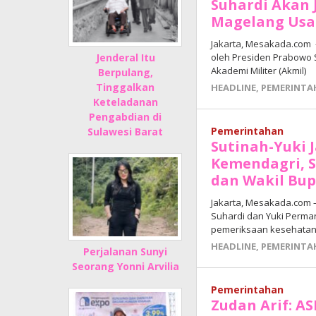
Suhardi Akan 
Magelang Usai
Jakarta, Mesakada.com –
oleh Presiden Prabowo S
Jenderal Itu
Akademi Militer (Akmil)
Berpulang,
Tinggalkan
HEADLINE
,
PEMERINTA
Keteladanan
Pengabdian di
Pemerintahan
Sulawesi Barat
Sutinah-Yuki J
Kemendagri, S
dan Wakil Bu
Jakarta, Mesakada.com –
Suhardi dan Yuki Perman
pemeriksaan kesehatan
HEADLINE
,
PEMERINTA
Perjalanan Sunyi
Seorang Yonni Arvilia
Pemerintahan
Zudan Arif: A