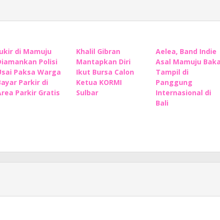
Jukir di Mamuju
Khalil Gibran
Aelea, Band Indie
Diamankan Polisi
Mantapkan Diri
Asal Mamuju Baka
Usai Paksa Warga
Ikut Bursa Calon
Tampil di
Bayar Parkir di
Ketua KORMI
Panggung
Area Parkir Gratis
Sulbar
Internasional di
Bali