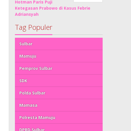
Hotman Paris Puji
Ketegasan Prabowo di Kasus Febrie
Adriansyah
Tag Populer
Sulbar
Mamuju
Pemprov Sulbar
SDK
Polda Sulbar
Mamasa
Polresta Mamuju
DPRD Sulbar