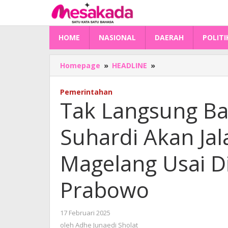
Lewati
ke
konten
HOME
NASIONAL
DAERAH
POLITI
Tak
Homepage
»
HEADLINE
»
Langsung
Balik
Pemerintahan
ke
Tak Langsung Ba
Mamuju,
Sutinah
Suhardi Akan Jal
Suhardi
Akan
Jalani
Magelang Usai Di
Retreat
di
Prabowo
Akmil
Magelang
Usai
oleh
17 Februari 2025
Dilantik
Adhe
oleh
Adhe Junaedi Sholat
Presiden