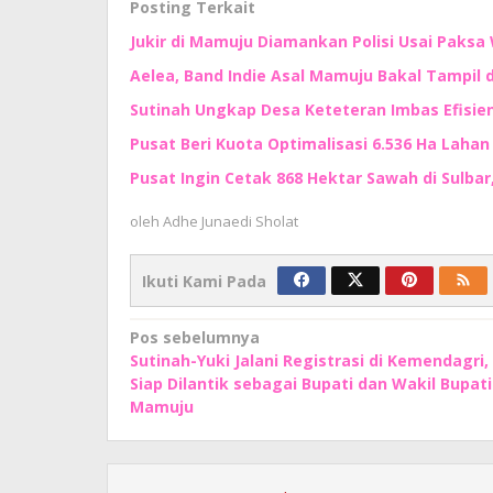
Posting Terkait
Jukir di Mamuju Diamankan Polisi Usai Paksa 
Aelea, Band Indie Asal Mamuju Bakal Tampil d
Sutinah Ungkap Desa Keteteran Imbas Efisie
Pusat Beri Kuota Optimalisasi 6.536 Ha Lahan d
Pusat Ingin Cetak 868 Hektar Sawah di Sulbar
oleh
Adhe Junaedi Sholat
Ikuti Kami Pada
Navigasi
Pos sebelumnya
Sutinah-Yuki Jalani Registrasi di Kemendagri,
pos
Siap Dilantik sebagai Bupati dan Wakil Bupati
Mamuju