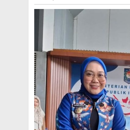
Junaedi
Prabowo
Sholat