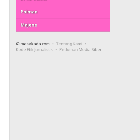
Polman
Majene
© mesakada.com
Tentang Kami
Kode Etik Jurnalistik
Pedoman Media Siber