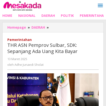
Lewati
ke
konten
HOME
NASIONAL
DAERAH
POLITIK
PEMERINTAHA
THR
Homepage
»
DAERAH
»
ASN
Pemprov
Pemerintahan
Sulbar,
THR ASN Pemprov Sulbar, SDK:
SDK:
Sepanjang Ada Uang Kita Bayar
Sepanjang
Ada
oleh
13 Maret 2025
Uang
Adhe
oleh
Adhe Junaedi Sholat
Kita
Junaedi
Bayar
Sholat