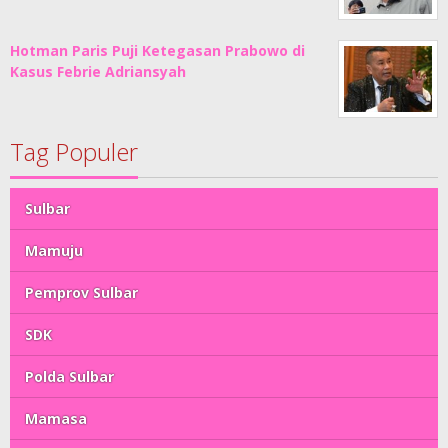
Hotman Paris Puji Ketegasan Prabowo di
Kasus Febrie Adriansyah
Tag Populer
Sulbar
Mamuju
Pemprov Sulbar
SDK
Polda Sulbar
Mamasa