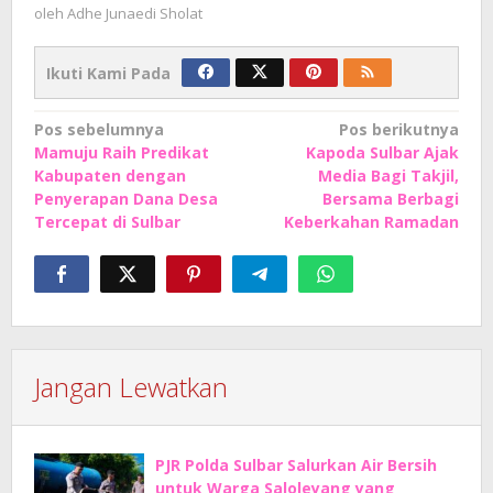
oleh
Adhe Junaedi Sholat
Ikuti Kami Pada
Navigasi
Pos sebelumnya
Pos berikutnya
Mamuju Raih Predikat
Kapoda Sulbar Ajak
pos
Kabupaten dengan
Media Bagi Takjil,
Penyerapan Dana Desa
Bersama Berbagi
Tercepat di Sulbar
Keberkahan Ramadan
Jangan Lewatkan
PJR Polda Sulbar Salurkan Air Bersih
untuk Warga Saloleyang yang