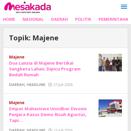
Lewati
ke
konten
HOME
NASIONAL
DAERAH
POLITIK
PEMERINTAHA
Topik:
Majene
Majene
Dua Lansia di Majene Bertikai
Sengketa Lahan, Dipicu Program
Bedah Rumah
oleh
DAERAH
,
HEADLINE
27 Juli 2026
Adhe
Junaedi
Sholat
Majene
Empat Mahasiswa Unsulbar Divonis
Penjara Kasus Demo Ricuh Agustus,
Tapi…
oleh
DAERAH
,
HEADLINE
12 Juli 2026