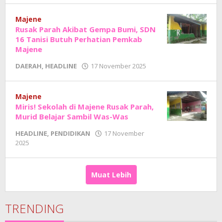
Junaedi
Sholat
Majene
Rusak Parah Akibat Gempa Bumi, SDN
16 Tanisi Butuh Perhatian Pemkab
Majene
oleh
DAERAH
,
HEADLINE
17 November 2025
Adhe
Junaedi
Sholat
Majene
Miris! Sekolah di Majene Rusak Parah,
Murid Belajar Sambil Was-Was
HEADLINE
,
PENDIDIKAN
17 November
oleh
2025
Adhe
Junaedi
Sholat
Muat Lebih
TRENDING