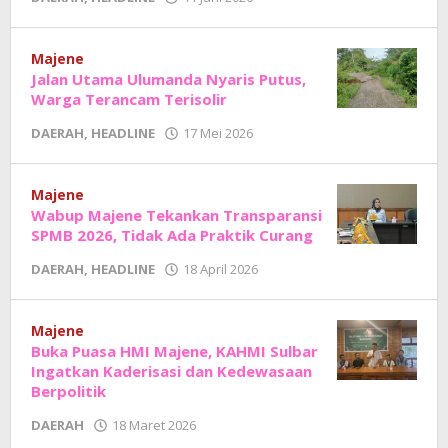
Adhe
Junaedi
Sholat
Majene
Jalan Utama Ulumanda Nyaris Putus,
Warga Terancam Terisolir
oleh
DAERAH
,
HEADLINE
17 Mei 2026
Adhe
Junaedi
Sholat
Majene
Wabup Majene Tekankan Transparansi
SPMB 2026, Tidak Ada Praktik Curang
oleh
DAERAH
,
HEADLINE
18 April 2026
Adhe
Junaedi
Sholat
Majene
Buka Puasa HMI Majene, KAHMI Sulbar
Ingatkan Kaderisasi dan Kedewasaan
Berpolitik
oleh
DAERAH
18 Maret 2026
Adhe