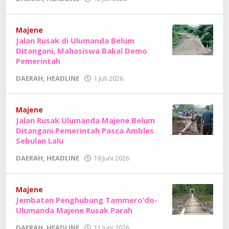
Adhe
Junaedi
Sholat
Majene
Jalan Rusak di Ulumanda Belum
Ditangani, Mahasiswa Bakal Demo
Pemerintah
oleh
DAERAH
,
HEADLINE
1 Juli 2026
Adhe
Junaedi
Sholat
Majene
Jalan Rusak Ulumanda Majene Belum
Ditangani Pemerintah Pasca Ambles
Sebulan Lalu
oleh
DAERAH
,
HEADLINE
19 Juni 2026
Adhe
Junaedi
Sholat
Majene
Jembatan Penghubung Tammero’do-
Ulumanda Majene Rusak Parah
oleh
DAERAH
,
HEADLINE
11 Juni 2026