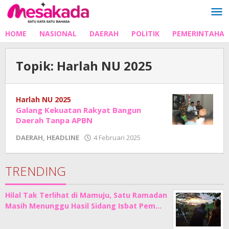
Lewati
ke
konten
HOME
NASIONAL
DAERAH
POLITIK
PEMERINTAHA
Topik:
Harlah NU 2025
Harlah NU 2025
Galang Kekuatan Rakyat Bangun
Daerah Tanpa APBN
oleh
DAERAH
,
HEADLINE
4 Februari 2025
Adhe
Junaedi
Sholat
TRENDING
Hilal Tak Terlihat di Mamuju, Satu Ramadan
Masih Menunggu Hasil Sidang Isbat Pem…