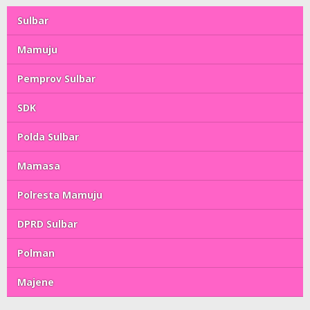
Sulbar
Mamuju
Pemprov Sulbar
SDK
Polda Sulbar
Mamasa
Polresta Mamuju
DPRD Sulbar
Polman
Majene