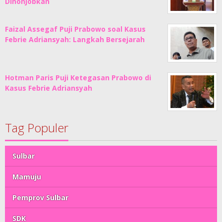
Dinonjobkan
Faizal Assegaf Puji Prabowo soal Kasus
Febrie Adriansyah: Langkah Bersejarah
Hotman Paris Puji Ketegasan Prabowo di
Kasus Febrie Adriansyah
Tag Populer
Sulbar
Mamuju
Pemprov Sulbar
SDK