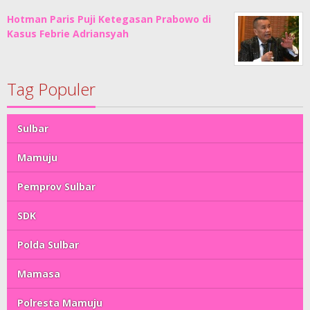
Hotman Paris Puji Ketegasan Prabowo di
Kasus Febrie Adriansyah
Tag Populer
Sulbar
Mamuju
Pemprov Sulbar
SDK
Polda Sulbar
Mamasa
Polresta Mamuju