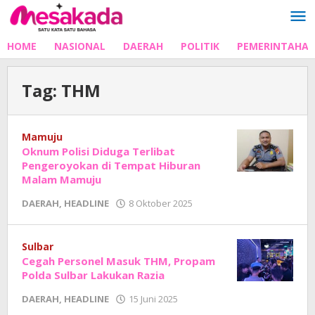
Lewati
ke
konten
HOME
NASIONAL
DAERAH
POLITIK
PEMERINTAHA
Tag:
THM
Mamuju
Oknum Polisi Diduga Terlibat
Pengeroyokan di Tempat Hiburan
Malam Mamuju
oleh
DAERAH
,
HEADLINE
8 Oktober 2025
Adhe
Junaedi
Sholat
Sulbar
Cegah Personel Masuk THM, Propam
Polda Sulbar Lakukan Razia
oleh
DAERAH
,
HEADLINE
15 Juni 2025
Adhe