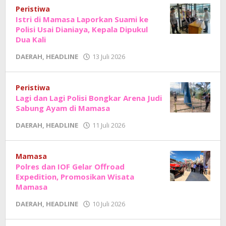
Sholat
Peristiwa
Istri di Mamasa Laporkan Suami ke
Polisi Usai Dianiaya, Kepala Dipukul
Dua Kali
oleh
DAERAH
,
HEADLINE
13 Juli 2026
Adhe
Junaedi
Sholat
Peristiwa
Lagi dan Lagi Polisi Bongkar Arena Judi
Sabung Ayam di Mamasa
oleh
DAERAH
,
HEADLINE
11 Juli 2026
Adhe
Junaedi
Sholat
Mamasa
Polres dan IOF Gelar Offroad
Expedition, Promosikan Wisata
Mamasa
oleh
DAERAH
,
HEADLINE
10 Juli 2026
Adhe
Junaedi