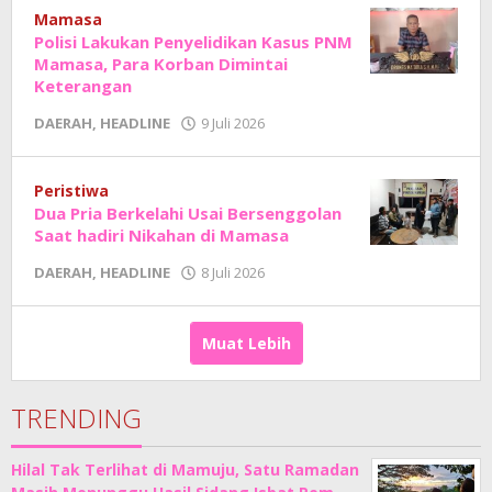
Sholat
Mamasa
Polisi Lakukan Penyelidikan Kasus PNM
Mamasa, Para Korban Dimintai
Keterangan
oleh
DAERAH
,
HEADLINE
9 Juli 2026
Adhe
Junaedi
Sholat
Peristiwa
Dua Pria Berkelahi Usai Bersenggolan
Saat hadiri Nikahan di Mamasa
oleh
DAERAH
,
HEADLINE
8 Juli 2026
Adhe
Junaedi
Sholat
Muat Lebih
TRENDING
Hilal Tak Terlihat di Mamuju, Satu Ramadan