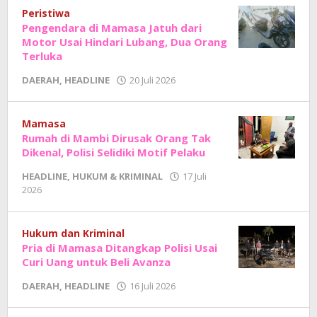
Sholat
Peristiwa
Pengendara di Mamasa Jatuh dari
Motor Usai Hindari Lubang, Dua Orang
Terluka
oleh
DAERAH
,
HEADLINE
20 Juli 2026
Adhe
Junaedi
Sholat
Mamasa
Rumah di Mambi Dirusak Orang Tak
Dikenal, Polisi Selidiki Motif Pelaku
HEADLINE
,
HUKUM & KRIMINAL
17 Juli
oleh
2026
Adhe
Junaedi
Sholat
Hukum dan Kriminal
Pria di Mamasa Ditangkap Polisi Usai
Curi Uang untuk Beli Avanza
oleh
DAERAH
,
HEADLINE
16 Juli 2026
Adhe
Junaedi