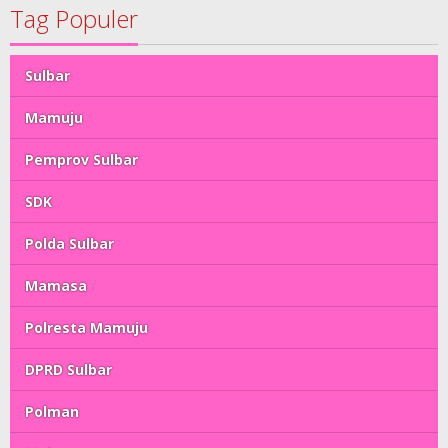
Tag Populer
Sulbar
Mamuju
Pemprov Sulbar
SDK
Polda Sulbar
Mamasa
Polresta Mamuju
DPRD Sulbar
Polman