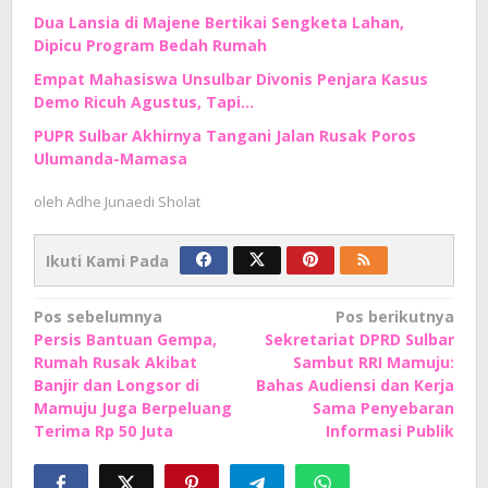
Dua Lansia di Majene Bertikai Sengketa Lahan,
Dipicu Program Bedah Rumah
Empat Mahasiswa Unsulbar Divonis Penjara Kasus
Demo Ricuh Agustus, Tapi…
PUPR Sulbar Akhirnya Tangani Jalan Rusak Poros
Ulumanda-Mamasa
oleh
Adhe Junaedi Sholat
Ikuti Kami Pada
Navigasi
Pos sebelumnya
Pos berikutnya
Persis Bantuan Gempa,
Sekretariat DPRD Sulbar
pos
Rumah Rusak Akibat
Sambut RRI Mamuju:
Banjir dan Longsor di
Bahas Audiensi dan Kerja
Mamuju Juga Berpeluang
Sama Penyebaran
Terima Rp 50 Juta
Informasi Publik