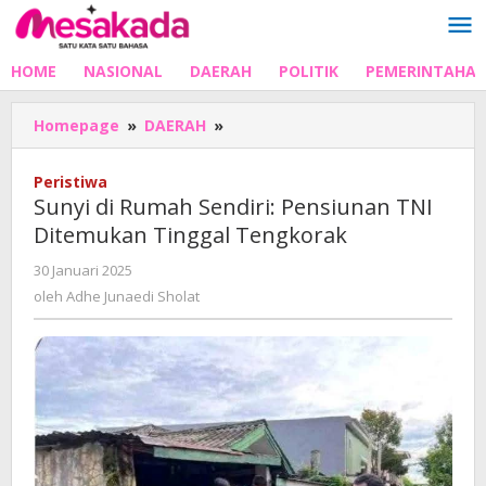
Lewati
ke
konten
HOME
NASIONAL
DAERAH
POLITIK
PEMERINTAHA
Sunyi
Homepage
»
DAERAH
»
di
Rumah
Peristiwa
Sendiri:
Sunyi di Rumah Sendiri: Pensiunan TNI
Pensiunan
Ditemukan Tinggal Tengkorak
TNI
Ditemukan
oleh
30 Januari 2025
Tinggal
Adhe
oleh
Adhe Junaedi Sholat
Tengkorak
Junaedi
Sholat