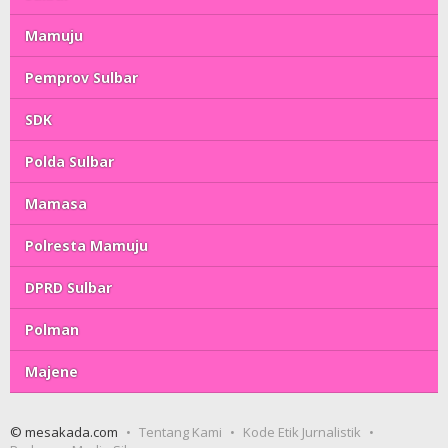
Mamuju
Pemprov Sulbar
SDK
Polda Sulbar
Mamasa
Polresta Mamuju
DPRD Sulbar
Polman
Majene
© mesakada.com
Tentang Kami
Kode Etik Jurnalistik