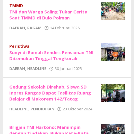
Sholat
TMMD
TNI dan Warga Saling Tukar Cerita
Saat TMMD di Bulo Polman
oleh
DAERAH
,
RAGAM
14 Februari 2026
Adhe
Junaedi
Sholat
Peristiwa
Sunyi di Rumah Sendiri: Pensiunan TNI
Ditemukan Tinggal Tengkorak
oleh
DAERAH
,
HEADLINE
30 Januari 2025
Adhe
Junaedi
Sholat
Gedung Sekolah Direhab, Siswa SD
Inpres Rangas Dapat Fasilitas Ruang
Belajar di Makorem 142/Tatag
oleh
HEADLINE
,
PENDIDIKAN
23 Oktober 2024
Adhe
Junaedi
Sholat
Brigjen TNI Hartono: Memimpin
dengan Tindakan, Bukan Kata-Kata