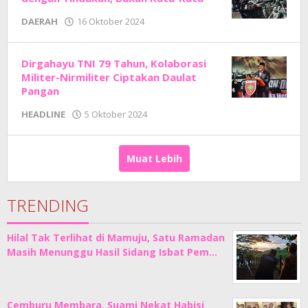
oleh
DAERAH
16 Oktober 2024
Adhe
Junaedi
Sholat
Dirgahayu TNI 79 Tahun, Kolaborasi
Militer-Nirmiliter Ciptakan Daulat
Pangan
oleh
HEADLINE
5 Oktober 2024
Adhe
Junaedi
Sholat
Muat Lebih
TRENDING
Hilal Tak Terlihat di Mamuju, Satu Ramadan
Masih Menunggu Hasil Sidang Isbat Pem…
Cemburu Membara, Suami Nekat Habisi