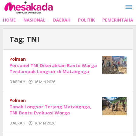
Lewati
ke
konten
HOME
NASIONAL
DAERAH
POLITIK
PEMERINTAHA
Tag:
TNI
Polman
Personel TNI Dikerahkan Bantu Warga
Terdampak Longsor di Matangnga
oleh
DAERAH
16 Mei 2026
Adhe
Junaedi
Sholat
Polman
Tanah Longsor Terjang Matangnga,
TNI Bantu Evakuasi Warga
oleh
DAERAH
16 Mei 2026
Adhe
Junaedi