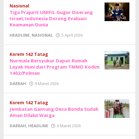
Sholat
Nasional
Tiga Prajurit UNIFIL Gugur Diserang
Israel, Indonesia Dorong Evaluasi
Keamanan Dunia
oleh
HEADLINE
,
NASIONAL
5 April 2026
Adhe
Junaedi
Sholat
Korem 142 Tatag
Nurmala Bersyukur Dapat Rumah
Layak Huni dari Program TMMD Kodim
1402/Polman
oleh
DAERAH
9 Maret 2026
Adhe
Junaedi
Sholat
Korem 142 Tatag
Jembatan Gantung Desa Bonda Sudah
Aman Dilalui Warga
oleh
DAERAH
,
HEADLINE
6 Maret 2026
Adhe
Junaedi