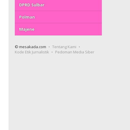
DPRD Sulbar
Polman
Majene
© mesakada.com
Tentang Kami
Kode Etik Jurnalistik
Pedoman Media Siber