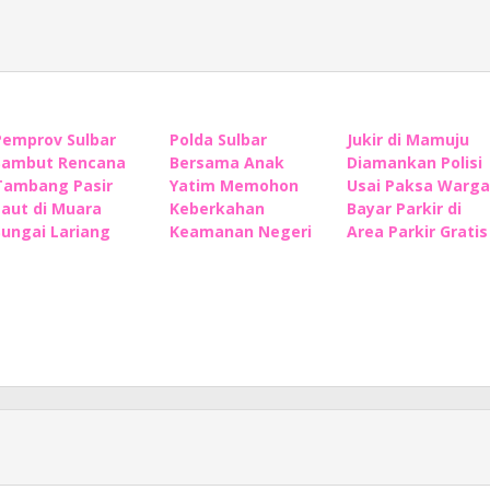
Pemprov Sulbar
Polda Sulbar
Jukir di Mamuju
Sambut Rencana
Bersama Anak
Diamankan Polisi
Tambang Pasir
Yatim Memohon
Usai Paksa Warga
Laut di Muara
Keberkahan
Bayar Parkir di
Sungai Lariang
Keamanan Negeri
Area Parkir Gratis