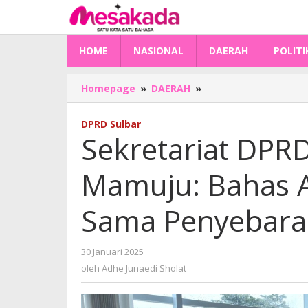
Lewati
ke
konten
HOME
NASIONAL
DAERAH
POLITI
Sekretariat
Homepage
»
DAERAH
»
DPRD
Sulbar
DPRD Sulbar
Sambut
Sekretariat DPR
RRI
Mamuju:
Mamuju: Bahas A
Bahas
Audiensi
dan
Sama Penyebaran
Kerja
Sama
Penyebaran
oleh
30 Januari 2025
Informasi
Adhe
oleh
Adhe Junaedi Sholat
Publik
Junaedi
Sholat