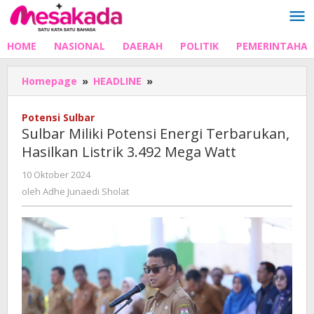
Lewati
ke
konten
HOME
NASIONAL
DAERAH
POLITIK
PEMERINTAHA
Sulbar
Homepage
»
HEADLINE
»
Miliki
Potensi
Potensi Sulbar
Energi
Sulbar Miliki Potensi Energi Terbarukan,
Terbarukan,
Hasilkan Listrik 3.492 Mega Watt
Hasilkan
Listrik
oleh
10 Oktober 2024
3.492
Adhe
oleh
Adhe Junaedi Sholat
Mega
Junaedi
Watt
Sholat