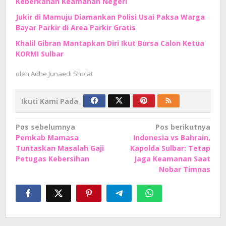
Keberkahan Keamanan Negeri
Jukir di Mamuju Diamankan Polisi Usai Paksa Warga
Bayar Parkir di Area Parkir Gratis
Khalil Gibran Mantapkan Diri Ikut Bursa Calon Ketua
KORMI Sulbar
oleh
Adhe Junaedi Sholat
Ikuti Kami Pada
Navigasi
Pos sebelumnya
Pos berikutnya
Pemkab Mamasa
Indonesia vs Bahrain,
pos
Tuntaskan Masalah Gaji
Kapolda Sulbar: Tetap
Petugas Kebersihan
Jaga Keamanan Saat
Nobar Timnas