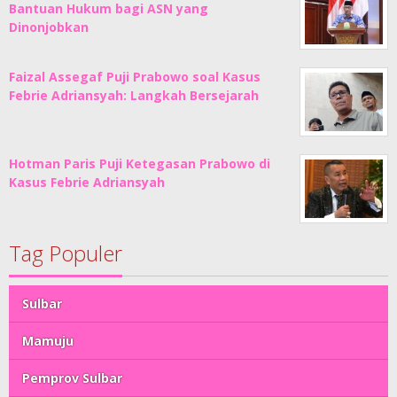
Bantuan Hukum bagi ASN yang
Dinonjobkan
Faizal Assegaf Puji Prabowo soal Kasus
Febrie Adriansyah: Langkah Bersejarah
Hotman Paris Puji Ketegasan Prabowo di
Kasus Febrie Adriansyah
Tag Populer
Sulbar
Mamuju
Pemprov Sulbar