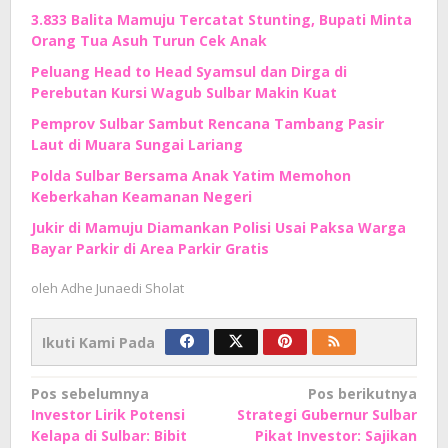
3.833 Balita Mamuju Tercatat Stunting, Bupati Minta
Orang Tua Asuh Turun Cek Anak
Peluang Head to Head Syamsul dan Dirga di
Perebutan Kursi Wagub Sulbar Makin Kuat
Pemprov Sulbar Sambut Rencana Tambang Pasir
Laut di Muara Sungai Lariang
Polda Sulbar Bersama Anak Yatim Memohon
Keberkahan Keamanan Negeri
Jukir di Mamuju Diamankan Polisi Usai Paksa Warga
Bayar Parkir di Area Parkir Gratis
oleh
Adhe Junaedi Sholat
Ikuti Kami Pada
Navigasi
Pos sebelumnya
Pos berikutnya
Investor Lirik Potensi
Strategi Gubernur Sulbar
pos
Kelapa di Sulbar: Bibit
Pikat Investor: Sajikan