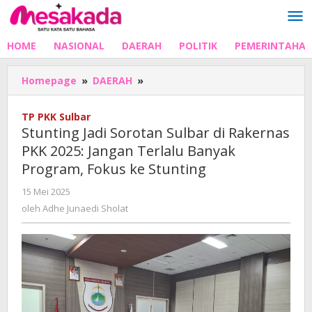
Lewati
ke
konten
HOME
NASIONAL
DAERAH
POLITIK
PEMERINTAHA
Stunting
Homepage
»
DAERAH
»
Jadi
Sorotan
TP PKK Sulbar
Sulbar
Stunting Jadi Sorotan Sulbar di Rakernas
di
PKK 2025: Jangan Terlalu Banyak
Rakernas
Program, Fokus ke Stunting
PKK
2025:
oleh
15 Mei 2025
Jangan
Adhe
oleh
Adhe Junaedi Sholat
Terlalu
Junaedi
Banyak
Sholat
Program,
Fokus
ke
Stunting