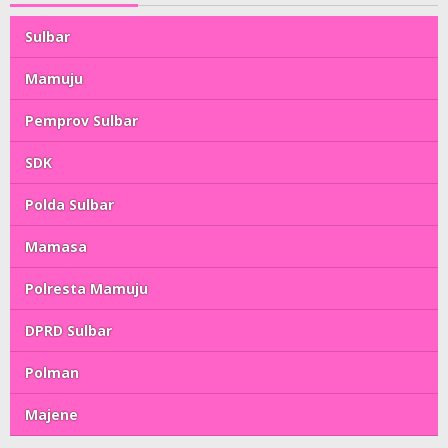
Sulbar
Mamuju
Pemprov Sulbar
SDK
Polda Sulbar
Mamasa
Polresta Mamuju
DPRD Sulbar
Polman
Majene