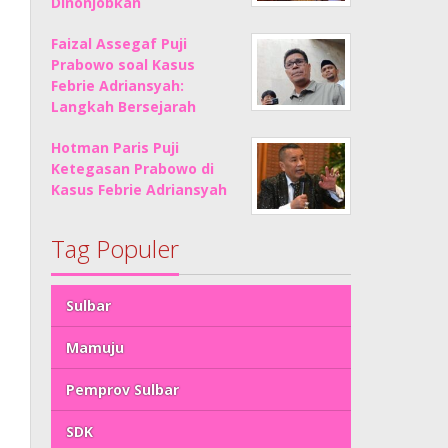
Dinonjobkan
Faizal Assegaf Puji
Prabowo soal Kasus
Febrie Adriansyah:
Langkah Bersejarah
Hotman Paris Puji
Ketegasan Prabowo di
Kasus Febrie Adriansyah
Tag Populer
Sulbar
Mamuju
Pemprov Sulbar
SDK