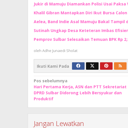
Jukir di Mamuju Diamankan Polisi Usai Paksa 
Khalil Gibran Mantapkan Diri Ikut Bursa Calo
Aelea, Band Indie Asal Mamuju Bakal Tampil d
Sutinah Ungkap Desa Keteteran Imbas Efisie
Pemprov Sulbar Selesaikan Temuan BPK Rp 2,8 
oleh
Adhe Junaedi Sholat
Ikuti Kami Pada
Navigasi
Pos sebelumnya
Hari Pertama Kerja, ASN dan PTT Sekretariat
pos
DPRD Sulbar Didorong Lebih Bersyukur dan
Produktif
Jangan Lewatkan