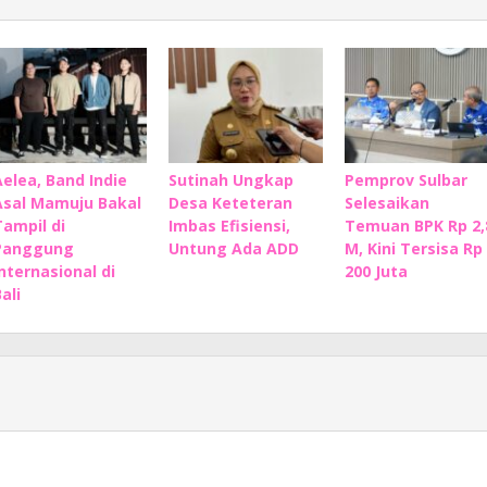
Aelea, Band Indie
Sutinah Ungkap
Pemprov Sulbar
Asal Mamuju Bakal
Desa Keteteran
Selesaikan
Tampil di
Imbas Efisiensi,
Temuan BPK Rp 2,
Panggung
Untung Ada ADD
M, Kini Tersisa Rp
Internasional di
200 Juta
ali