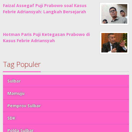
Faizal Assegaf Puji Prabowo soal Kasus
Febrie Adriansyah: Langkah Bersejarah
Hotman Paris Puji Ketegasan Prabowo di
Kasus Febrie Adriansyah
Tag Populer
Sulbar
Mamuju
Pemprov Sulbar
SDK
Polda Sulbar