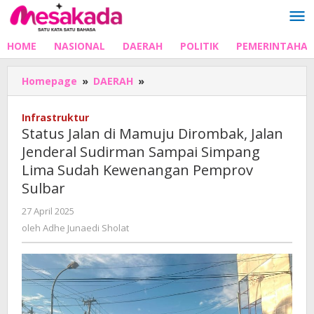
Lewati
ke
konten
HOME
NASIONAL
DAERAH
POLITIK
PEMERINTAHA
Status
Homepage
»
DAERAH
»
Jalan
di
Infrastruktur
Mamuju
Status Jalan di Mamuju Dirombak, Jalan
Dirombak,
Jenderal Sudirman Sampai Simpang
Jalan
Lima Sudah Kewenangan Pemprov
Jenderal
Sudirman
Sulbar
Sampai
oleh
27 April 2025
Simpang
Adhe
Lima
oleh
Adhe Junaedi Sholat
Junaedi
Sudah
Sholat
Kewenangan
Pemprov
Sulbar