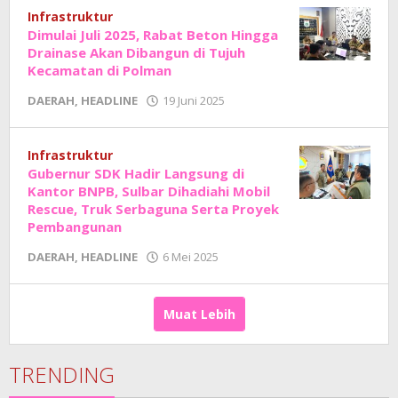
Sholat
Infrastruktur
Dimulai Juli 2025, Rabat Beton Hingga
Drainase Akan Dibangun di Tujuh
Kecamatan di Polman
oleh
DAERAH
,
HEADLINE
19 Juni 2025
Adhe
Junaedi
Sholat
Infrastruktur
Gubernur SDK Hadir Langsung di
Kantor BNPB, Sulbar Dihadiahi Mobil
Rescue, Truk Serbaguna Serta Proyek
Pembangunan
oleh
DAERAH
,
HEADLINE
6 Mei 2025
Adhe
Junaedi
Sholat
Muat Lebih
TRENDING