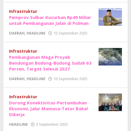
Junaedi
Sholat
Infrastruktur
Pemprov Sulbar Kucurkan Rp49 Miliar
untuk Pembangunan Jalan di Polman
oleh
DAERAH
,
HEADLINE
15 September 2025
Adhe
Junaedi
Sholat
Infrastruktur
Pembangunan Mega Proyek
Bendungan Budong-Budong Sudah 63
Persen, Target Selesai 2027
oleh
DAERAH
,
HEADLINE
10 September 2025
Adhe
Junaedi
Sholat
Infrastruktur
Dorong Konektivitas-Pertumbuhan
Ekonomi, Jalur Mamasa-Tator Bakal
Dikerja
oleh
HEADLINE
3 September 2025
Adhe