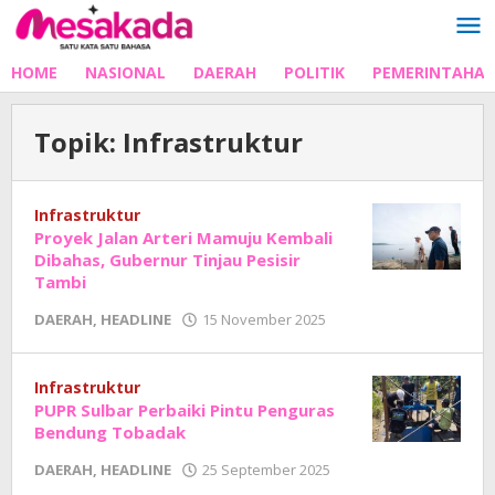
Lewati
ke
konten
HOME
NASIONAL
DAERAH
POLITIK
PEMERINTAHA
Topik:
Infrastruktur
Infrastruktur
Proyek Jalan Arteri Mamuju Kembali
Dibahas, Gubernur Tinjau Pesisir
Tambi
oleh
DAERAH
,
HEADLINE
15 November 2025
Adhe
Junaedi
Sholat
Infrastruktur
PUPR Sulbar Perbaiki Pintu Penguras
Bendung Tobadak
oleh
DAERAH
,
HEADLINE
25 September 2025
Adhe