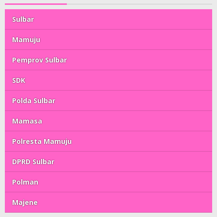
Sulbar
Mamuju
Pemprov Sulbar
SDK
Polda Sulbar
Mamasa
Polresta Mamuju
DPRD Sulbar
Polman
Majene