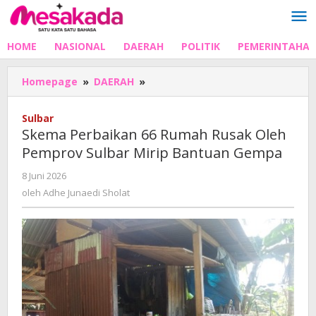
Lewati
ke
konten
HOME
NASIONAL
DAERAH
POLITIK
PEMERINTAHA
Skema
Homepage
»
DAERAH
»
Perbaikan
66
Sulbar
Rumah
Skema Perbaikan 66 Rumah Rusak Oleh
Rusak
Pemprov Sulbar Mirip Bantuan Gempa
Oleh
Pemprov
oleh
8 Juni 2026
Sulbar
Adhe
oleh
Adhe Junaedi Sholat
Mirip
Junaedi
Bantuan
Sholat
Gempa