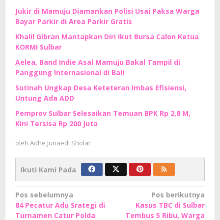
Jukir di Mamuju Diamankan Polisi Usai Paksa Warga
Bayar Parkir di Area Parkir Gratis
Khalil Gibran Mantapkan Diri Ikut Bursa Calon Ketua
KORMI Sulbar
Aelea, Band Indie Asal Mamuju Bakal Tampil di
Panggung Internasional di Bali
Sutinah Ungkap Desa Keteteran Imbas Efisiensi,
Untung Ada ADD
Pemprov Sulbar Selesaikan Temuan BPK Rp 2,8 M,
Kini Tersisa Rp 200 Juta
oleh
Adhe Junaedi Sholat
Ikuti Kami Pada
Navigasi
Pos sebelumnya
Pos berikutnya
84 Pecatur Adu Srategi di
Kasus TBC di Sulbar
pos
Turnamen Catur Polda
Tembus 5 Ribu, Warga