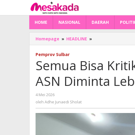
Lewati
ke
konten
HOME
NASIONAL
DAERAH
POLITI
Semua
Homepage
»
HEADLINE
»
Bisa
Kritik
Pemprov Sulbar
Kinerja
Semua Bisa Kriti
Pemerintah,
ASN
ASN Diminta Lebi
Diminta
Lebih
Profesional
oleh
4 Mei 2026
Adhe
oleh
Adhe Junaedi Sholat
Junaedi
Sholat