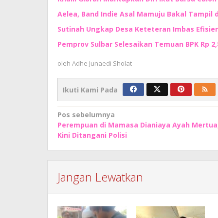
Aelea, Band Indie Asal Mamuju Bakal Tampil d
Sutinah Ungkap Desa Keteteran Imbas Efisie
Pemprov Sulbar Selesaikan Temuan BPK Rp 2,8 
oleh
Adhe Junaedi Sholat
Ikuti Kami Pada
Navigasi
Pos sebelumnya
Perempuan di Mamasa Dianiaya Ayah Mertua
pos
Kini Ditangani Polisi
Jangan Lewatkan