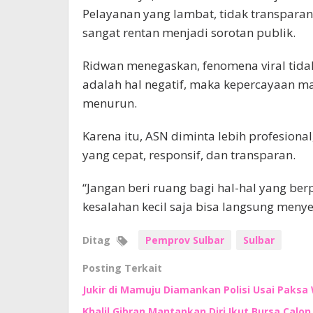
Pelayanan yang lambat, tidak transpara
sangat rentan menjadi sorotan publik.
Ridwan menegaskan, fenomena viral tidak 
adalah hal negatif, maka kepercayaan ma
menurun.
Karena itu, ASN diminta lebih profesion
yang cepat, responsif, dan transparan.
“Jangan beri ruang bagi hal-hal yang ber
kesalahan kecil saja bisa langsung menyeb
Ditag
Pemprov Sulbar
Sulbar
Posting Terkait
Jukir di Mamuju Diamankan Polisi Usai Paksa 
Khalil Gibran Mantapkan Diri Ikut Bursa Calo