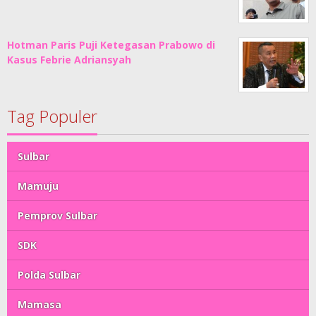
Hotman Paris Puji Ketegasan Prabowo di
Kasus Febrie Adriansyah
Tag Populer
Sulbar
Mamuju
Pemprov Sulbar
SDK
Polda Sulbar
Mamasa