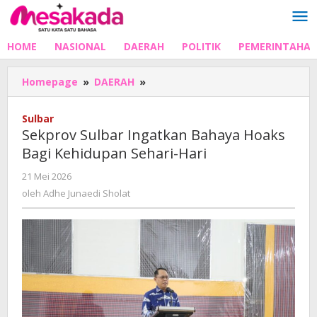
Lewati
ke
konten
HOME
NASIONAL
DAERAH
POLITIK
PEMERINTAHA
Sekprov
Homepage
»
DAERAH
»
Sulbar
Ingatkan
Sulbar
Bahaya
Sekprov Sulbar Ingatkan Bahaya Hoaks
Hoaks
Bagi Kehidupan Sehari-Hari
Bagi
Kehidupan
oleh
21 Mei 2026
Sehari-
Adhe
oleh
Adhe Junaedi Sholat
Hari
Junaedi
Sholat