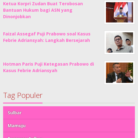
Ketua Korpri Zudan Buat Terobosan
Bantuan Hukum bagi ASN yang
Dinonjobkan
Faizal Assegaf Puji Prabowo soal Kasus
Febrie Adriansyah: Langkah Bersejarah
Hotman Paris Puji Ketegasan Prabowo di
Kasus Febrie Adriansyah
Tag Populer
Sulbar
Mamuju