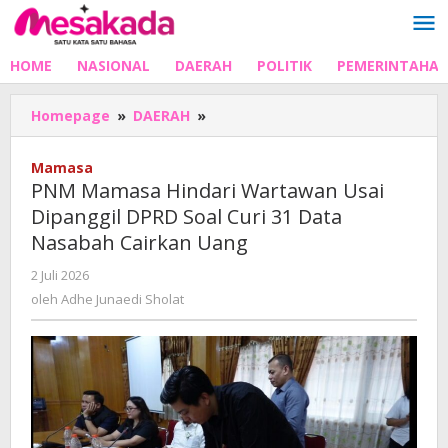
Lewati
ke
konten
HOME
NASIONAL
DAERAH
POLITIK
PEMERINTAHA
PNM
Homepage
»
DAERAH
»
Mamasa
Hindari
Mamasa
Wartawan
PNM Mamasa Hindari Wartawan Usai
Usai
Dipanggil DPRD Soal Curi 31 Data
Dipanggil
Nasabah Cairkan Uang
DPRD
Soal
oleh
2 Juli 2026
Curi
Adhe
oleh
Adhe Junaedi Sholat
31
Junaedi
Data
Sholat
Nasabah
Cairkan
Uang