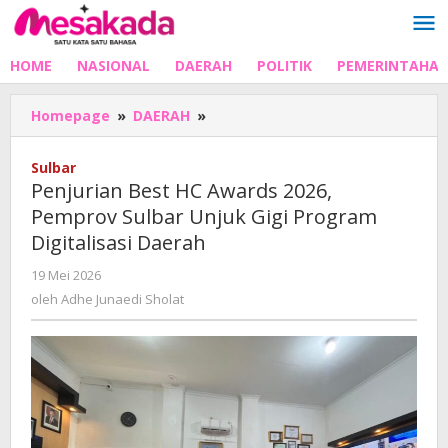
Lewati
ke
konten
HOME
NASIONAL
DAERAH
POLITIK
PEMERINTAHA
Penjurian
Homepage
»
DAERAH
»
Best
HC
Sulbar
Awards
Penjurian Best HC Awards 2026,
2026,
Pemprov Sulbar Unjuk Gigi Program
Pemprov
Digitalisasi Daerah
Sulbar
Unjuk
oleh
19 Mei 2026
Gigi
Adhe
oleh
Adhe Junaedi Sholat
Program
Junaedi
Digitalisasi
Sholat
Daerah