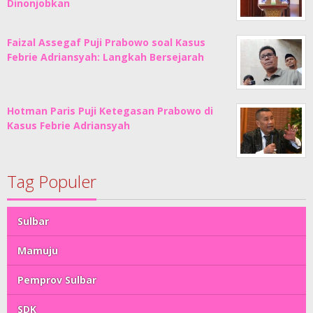
Dinonjobkan
Faizal Assegaf Puji Prabowo soal Kasus
Febrie Adriansyah: Langkah Bersejarah
Hotman Paris Puji Ketegasan Prabowo di
Kasus Febrie Adriansyah
Tag Populer
Sulbar
Mamuju
Pemprov Sulbar
SDK