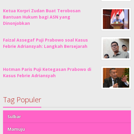
Ketua Korpri Zudan Buat Terobosan
Bantuan Hukum bagi ASN yang
Dinonjobkan
Faizal Assegaf Puji Prabowo soal Kasus
Febrie Adriansyah: Langkah Bersejarah
Hotman Paris Puji Ketegasan Prabowo di
Kasus Febrie Adriansyah
Tag Populer
Sulbar
Mamuju