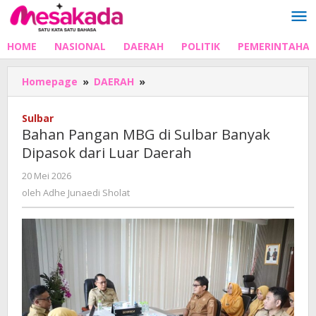
Lewati
ke
konten
HOME
NASIONAL
DAERAH
POLITIK
PEMERINTAHA
Bahan
Homepage
»
DAERAH
»
Pangan
MBG
Sulbar
di
Bahan Pangan MBG di Sulbar Banyak
Sulbar
Dipasok dari Luar Daerah
Banyak
Dipasok
oleh
20 Mei 2026
dari
Adhe
oleh
Adhe Junaedi Sholat
Luar
Junaedi
Daerah
Sholat