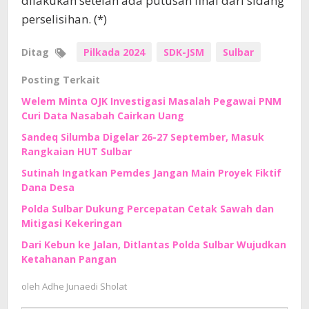
dilakukan setelah ada putusan final dari sidang
perselisihan. (*)
Ditag
Pilkada 2024
SDK-JSM
Sulbar
Posting Terkait
Welem Minta OJK Investigasi Masalah Pegawai PNM
Curi Data Nasabah Cairkan Uang
Sandeq Silumba Digelar 26-27 September, Masuk
Rangkaian HUT Sulbar
Sutinah Ingatkan Pemdes Jangan Main Proyek Fiktif
Dana Desa
Polda Sulbar Dukung Percepatan Cetak Sawah dan
Mitigasi Kekeringan
Dari Kebun ke Jalan, Ditlantas Polda Sulbar Wujudkan
Ketahanan Pangan
oleh
Adhe Junaedi Sholat