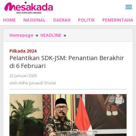
Lewati
ke
konten
HOME
NASIONAL
DAERAH
POLITIK
PEMERINTAHA
Pelantikan
Homepage
»
HEADLINE
»
SDK-
JSM:
Pilkada 2024
Penantian
Pelantikan SDK-JSM: Penantian Berakhir
Berakhir
di 6 Februari
di
6
oleh
22 Januari 2025
Februari
Adhe
oleh
Adhe Junaedi Sholat
Junaedi
Sholat