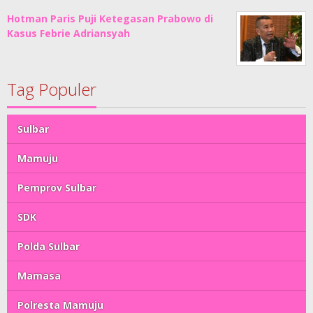
Hotman Paris Puji Ketegasan Prabowo di
Kasus Febrie Adriansyah
Tag Populer
Sulbar
Mamuju
Pemprov Sulbar
SDK
Polda Sulbar
Mamasa
Polresta Mamuju