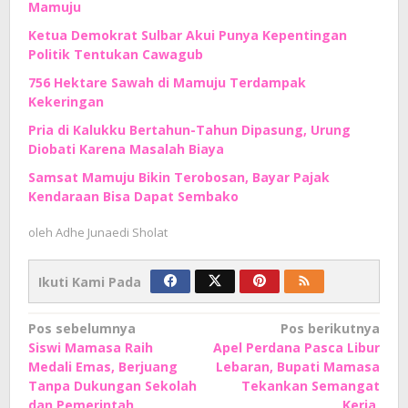
Mamuju
Ketua Demokrat Sulbar Akui Punya Kepentingan
Politik Tentukan Cawagub
756 Hektare Sawah di Mamuju Terdampak
Kekeringan
Pria di Kalukku Bertahun-Tahun Dipasung, Urung
Diobati Karena Masalah Biaya
Samsat Mamuju Bikin Terobosan, Bayar Pajak
Kendaraan Bisa Dapat Sembako
oleh
Adhe Junaedi Sholat
Ikuti Kami Pada
Navigasi
Pos sebelumnya
Pos berikutnya
Siswi Mamasa Raih
Apel Perdana Pasca Libur
pos
Medali Emas, Berjuang
Lebaran, Bupati Mamasa
Tanpa Dukungan Sekolah
Tekankan Semangat
dan Pemerintah
Kerja