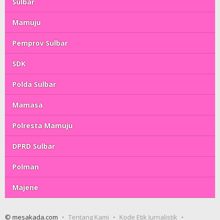
Sulbar
Mamuju
Pemprov Sulbar
SDK
Polda Sulbar
Mamasa
Polresta Mamuju
DPRD Sulbar
Polman
Majene
© mesakada.com
Tentang Kami
Kode Etik Jurnalistik