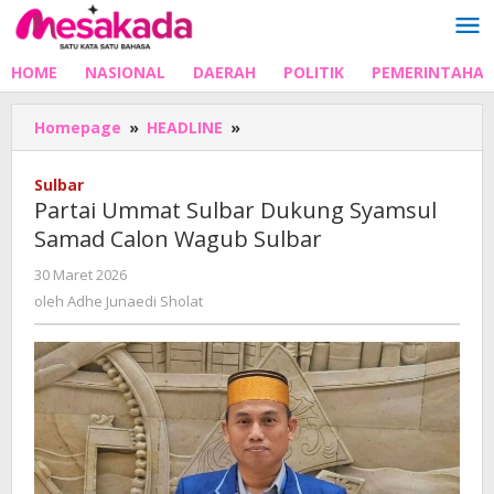
Lewati
ke
konten
HOME
NASIONAL
DAERAH
POLITIK
PEMERINTAHA
Partai
Homepage
»
HEADLINE
»
Ummat
Sulbar
Sulbar
Dukung
Partai Ummat Sulbar Dukung Syamsul
Syamsul
Samad Calon Wagub Sulbar
Samad
Calon
oleh
30 Maret 2026
Wagub
Adhe
oleh
Adhe Junaedi Sholat
Sulbar
Junaedi
Sholat