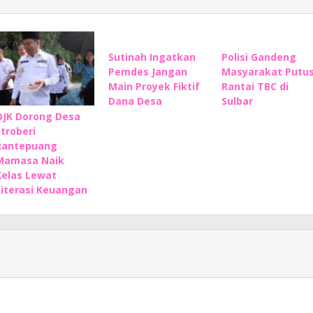
Sutinah Ingatkan
Polisi Gandeng
Pemdes Jangan
Masyarakat Putu
Main Proyek Fiktif
Rantai TBC di
Dana Desa
Sulbar
OJK Dorong Desa
Stroberi
Rantepuang
Mamasa Naik
Kelas Lewat
Literasi Keuangan