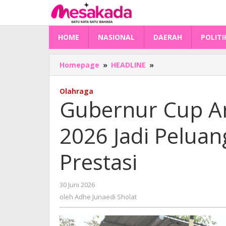
Lewati
ke
konten
HOME
NASIONAL
DAERAH
POLITI
Gubernur
Homepage
»
HEADLINE
»
Cup
Archery
Olahraga
Championship
Gubernur Cup A
2026
Jadi
2026 Jadi Peluang
Peluang
Atlet
Sulbar
Prestasi
Ukir
Prestasi
oleh
30 Juni 2026
Adhe
oleh
Adhe Junaedi Sholat
Junaedi
Sholat