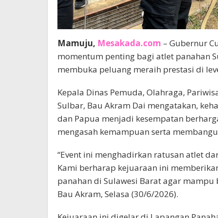
Mamuju,
Mesakada.com
– Gubernur Cu
momentum penting bagi atlet panahan 
membuka peluang meraih prestasi di level
Kepala Dinas Pemuda, Olahraga, Pariwisa
Sulbar, Bau Akram Dai mengatakan, kehad
dan Papua menjadi kesempatan berharga 
mengasah kemampuan serta membangun 
“Event ini menghadirkan ratusan atlet da
Kami berharap kejuaraan ini memberikan
panahan di Sulawesi Barat agar mampu b
Bau Akram, Selasa (30/6/2026).
Kejuaraan ini digelar di Lapangan Pan