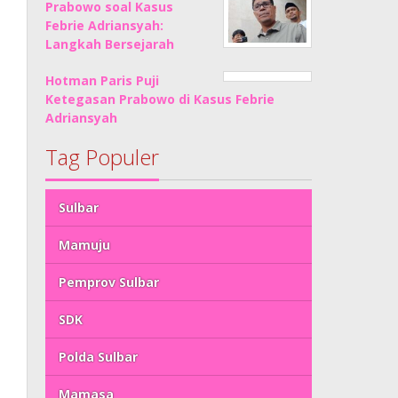
Prabowo soal Kasus
Febrie Adriansyah:
Langkah Bersejarah
Hotman Paris Puji
Ketegasan Prabowo di Kasus Febrie
Adriansyah
Tag Populer
Sulbar
Mamuju
Pemprov Sulbar
SDK
Polda Sulbar
Mamasa