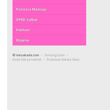
Polresta Mamuju
DPRD Sulbar
Polman
Majene
© mesakada.com
Tentang Kami
Kode Etik Jurnalistik
Pedoman Media Siber