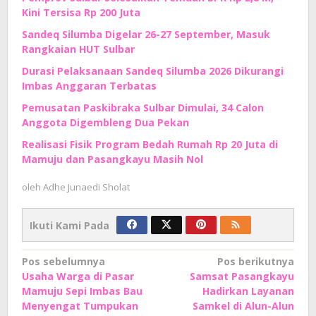
Kini Tersisa Rp 200 Juta
Sandeq Silumba Digelar 26-27 September, Masuk
Rangkaian HUT Sulbar
Durasi Pelaksanaan Sandeq Silumba 2026 Dikurangi
Imbas Anggaran Terbatas
Pemusatan Paskibraka Sulbar Dimulai, 34 Calon
Anggota Digembleng Dua Pekan
Realisasi Fisik Program Bedah Rumah Rp 20 Juta di
Mamuju dan Pasangkayu Masih Nol
oleh
Adhe Junaedi Sholat
Ikuti Kami Pada
Navigasi
Pos sebelumnya
Pos berikutnya
Usaha Warga di Pasar
Samsat Pasangkayu
pos
Mamuju Sepi Imbas Bau
Hadirkan Layanan
Menyengat Tumpukan
Samkel di Alun-Alun