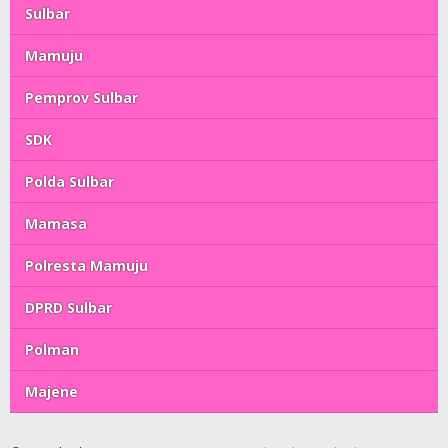
Sulbar
Mamuju
Pemprov Sulbar
SDK
Polda Sulbar
Mamasa
Polresta Mamuju
DPRD Sulbar
Polman
Majene