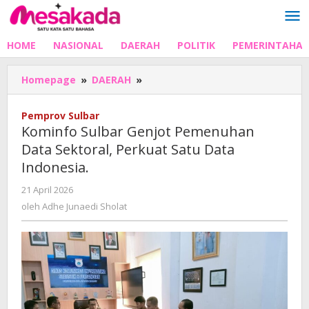
Lewati
ke
konten
HOME
NASIONAL
DAERAH
POLITIK
PEMERINTAHA
Kominfo
Homepage
»
DAERAH
»
Sulbar
Genjot
Pemprov Sulbar
Pemenuhan
Kominfo Sulbar Genjot Pemenuhan
Data
Data Sektoral, Perkuat Satu Data
Sektoral,
Indonesia.
Perkuat
Satu
oleh
21 April 2026
Data
Adhe
oleh
Adhe Junaedi Sholat
Indonesia.
Junaedi
Sholat