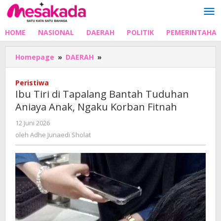
Lewati
ke
konten
HOME
NASIONAL
DAERAH
POLITIK
PEMERINTAHA
Ibu
Homepage
»
DAERAH
»
Tiri
di
Peristiwa
Tapalang
Ibu Tiri di Tapalang Bantah Tuduhan
Bantah
Aniaya Anak, Ngaku Korban Fitnah
Tuduhan
Aniaya
oleh
12 Juni 2026
Anak,
Adhe
oleh
Adhe Junaedi Sholat
Ngaku
Junaedi
Korban
Sholat
Fitnah