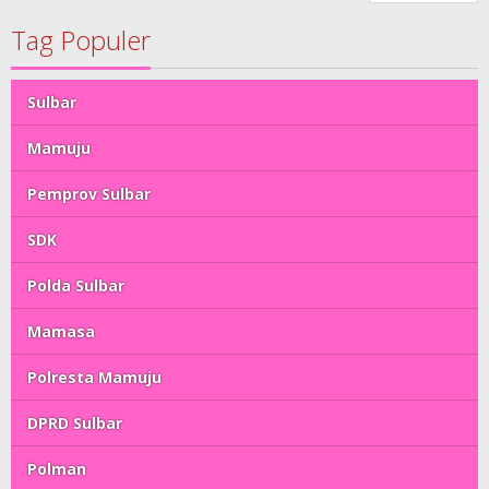
Tag Populer
Sulbar
Mamuju
Pemprov Sulbar
SDK
Polda Sulbar
Mamasa
Polresta Mamuju
DPRD Sulbar
Polman