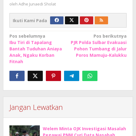
oleh
Adhe Junaedi Sholat
Ikuti Kami Pada
Navigasi
Pos sebelumnya
Pos berikutnya
Ibu Tiri di Tapalang
PJR Polda Sulbar Evakuasi
pos
Bantah Tuduhan Aniaya
Pohon Tumbang di Jalur
Anak, Ngaku Korban
Poros Mamuju-Kalukku
Fitnah
Jangan Lewatkan
Welem Minta OJK Investigasi Masalah
Pegawai PNM Curi Data Nasabah