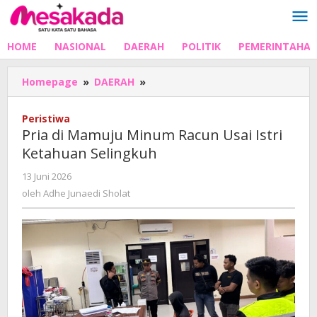
Lewati
ke
konten
HOME
NASIONAL
DAERAH
POLITIK
PEMERINTAHA
Pria
Homepage
»
DAERAH
»
di
Mamuju
Peristiwa
Minum
Pria di Mamuju Minum Racun Usai Istri
Racun
Ketahuan Selingkuh
Usai
Istri
oleh
13 Juni 2026
Ketahuan
Adhe
oleh
Adhe Junaedi Sholat
Selingkuh
Junaedi
Sholat