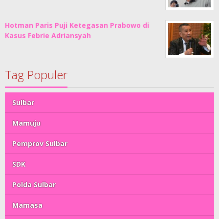
Hotman Paris Puji Ketegasan Prabowo di
Kasus Febrie Adriansyah
Tag Populer
Sulbar
Mamuju
Pemprov Sulbar
SDK
Polda Sulbar
Mamasa