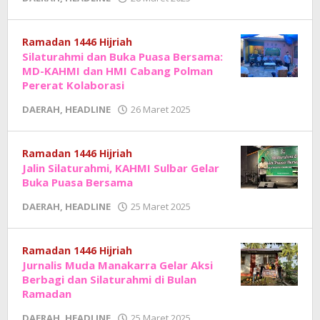
Adhe
Junaedi
Sholat
Ramadan 1446 Hijriah
Silaturahmi dan Buka Puasa Bersama:
MD-KAHMI dan HMI Cabang Polman
Pererat Kolaborasi
oleh
DAERAH
,
HEADLINE
26 Maret 2025
Adhe
Junaedi
Sholat
Ramadan 1446 Hijriah
Jalin Silaturahmi, KAHMI Sulbar Gelar
Buka Puasa Bersama
oleh
DAERAH
,
HEADLINE
25 Maret 2025
Adhe
Junaedi
Sholat
Ramadan 1446 Hijriah
Jurnalis Muda Manakarra Gelar Aksi
Berbagi dan Silaturahmi di Bulan
Ramadan
oleh
DAERAH
,
HEADLINE
25 Maret 2025