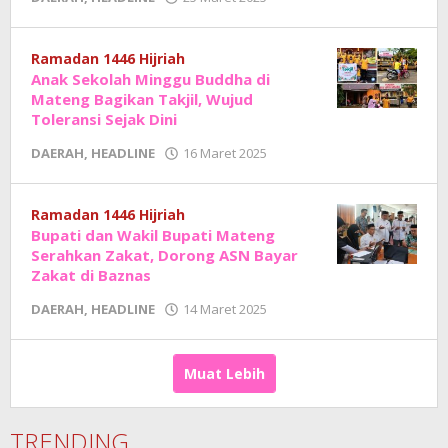
Adhe
Junaedi
Sholat
Ramadan 1446 Hijriah
Anak Sekolah Minggu Buddha di
Mateng Bagikan Takjil, Wujud
Toleransi Sejak Dini
oleh
DAERAH
,
HEADLINE
16 Maret 2025
Adhe
Junaedi
Sholat
Ramadan 1446 Hijriah
Bupati dan Wakil Bupati Mateng
Serahkan Zakat, Dorong ASN Bayar
Zakat di Baznas
oleh
DAERAH
,
HEADLINE
14 Maret 2025
Adhe
Junaedi
Sholat
Muat Lebih
TRENDING