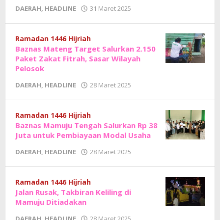
oleh
DAERAH
,
HEADLINE
31 Maret 2025
Adhe
Junaedi
Sholat
Ramadan 1446 Hijriah
Baznas Mateng Target Salurkan 2.150
Paket Zakat Fitrah, Sasar Wilayah
Pelosok
oleh
DAERAH
,
HEADLINE
28 Maret 2025
Adhe
Junaedi
Sholat
Ramadan 1446 Hijriah
Baznas Mamuju Tengah Salurkan Rp 38
Juta untuk Pembiayaan Modal Usaha
oleh
DAERAH
,
HEADLINE
28 Maret 2025
Adhe
Junaedi
Sholat
Ramadan 1446 Hijriah
Jalan Rusak, Takbiran Keliling di
Mamuju Ditiadakan
oleh
DAERAH
,
HEADLINE
28 Maret 2025