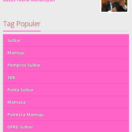
Tag Populer
Sulbar
Mamuju
Pemprov Sulbar
SDK
Polda Sulbar
Mamasa
Polresta Mamuju
DPRD Sulbar