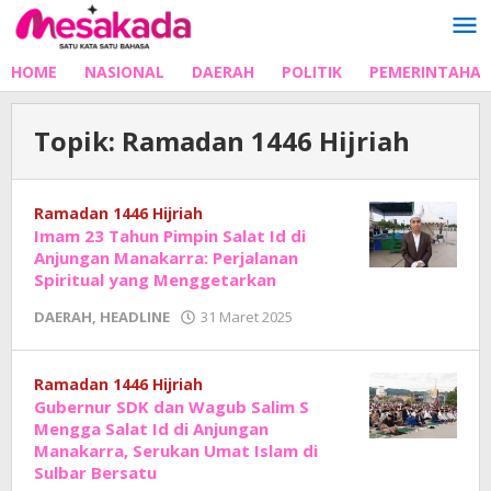
Lewati
ke
konten
HOME
NASIONAL
DAERAH
POLITIK
PEMERINTAHA
Topik:
Ramadan 1446 Hijriah
Ramadan 1446 Hijriah
Imam 23 Tahun Pimpin Salat Id di
Anjungan Manakarra: Perjalanan
Spiritual yang Menggetarkan
oleh
DAERAH
,
HEADLINE
31 Maret 2025
Adhe
Junaedi
Sholat
Ramadan 1446 Hijriah
Gubernur SDK dan Wagub Salim S
Mengga Salat Id di Anjungan
Manakarra, Serukan Umat Islam di
Sulbar Bersatu